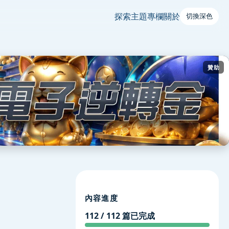
探索
主題
專欄
關於
切換深色
贊助
內容進度
112 / 112 篇已完成