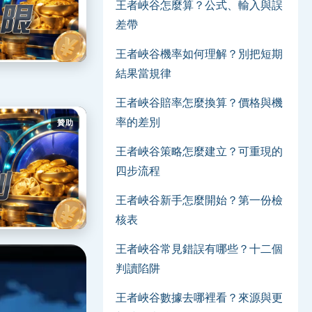
王者峽谷怎麼算？公式、輸入與誤
差帶
王者峽谷機率如何理解？別把短期
結果當規律
王者峽谷賠率怎麼換算？價格與機
率的差別
贊助
王者峽谷策略怎麼建立？可重現的
四步流程
王者峽谷新手怎麼開始？第一份檢
核表
王者峽谷常見錯誤有哪些？十二個
判讀陷阱
王者峽谷數據去哪裡看？來源與更