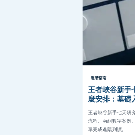
進階指南
王者峽谷新手
麼安排：基礎
王者峽谷新手七天研
流程、兩組數字案例、
單完成進階判讀。