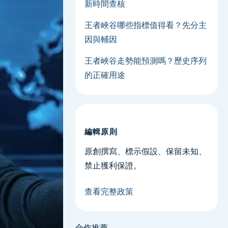
新時間查核
王者峽谷哪些指標值得看？先分主
因與輔因
王者峽谷走勢能預測嗎？歷史序列
的正確用途
編輯原則
原創撰寫、標示假設、保留未知、
禁止獲利保證。
查看完整政策
合作推薦