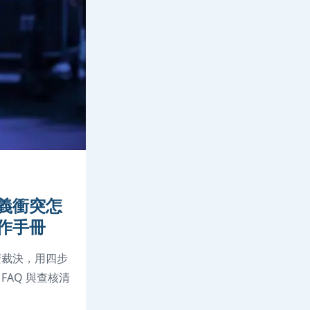
義衝突怎
作手冊
麼裁決，用四步
AQ 與查核清