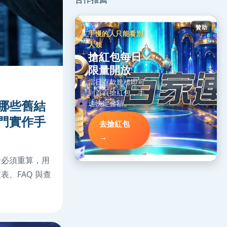
贊助
手慢的人只能看別
人領
搶紅包每日
限量開放
當日存款達標即可
到首頁搶紅包，手
哪些舊結
速決定金額。
門實作手
去搶紅包
→
論必須重算，用
、FAQ 與查