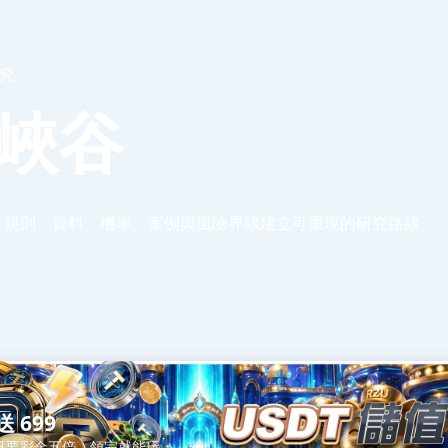
研究
峽谷
、規則、資料、機率、案例與風險界線建立可重現的研究路線。
送 699
只要彩金五倍，領完就能玩。