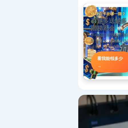
你現在卡在哪一階？
存越多送越多
階梯彩金
累積儲值達標自動解
對應彩金，階梯越高
越狠。
看我能領多少
→