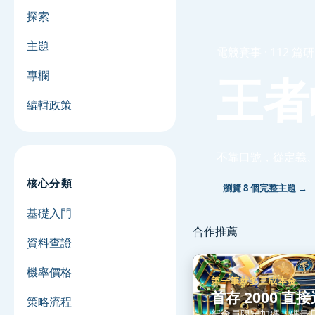
探索
主題
電競賽事 · 112 篇
王者
專欄
編輯政策
不靠口號，從定義
核心分類
瀏覽 8 個完整主題 →
基礎入門
合作推薦
資料查證
機率價格
第一筆就多三成本金
首存 2000 直接
策略流程
新會員限定加碼，碼量