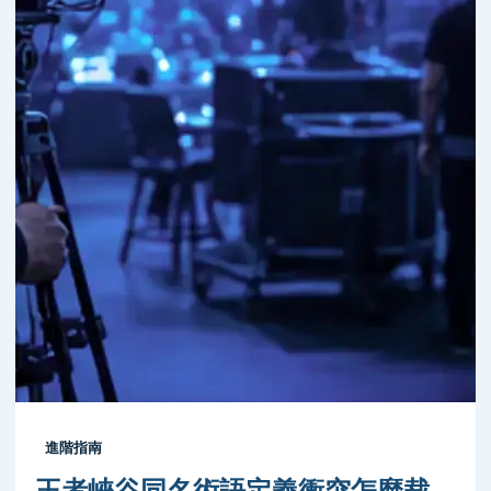
進階指南
王者峽谷同名術語定義衝突怎麼裁