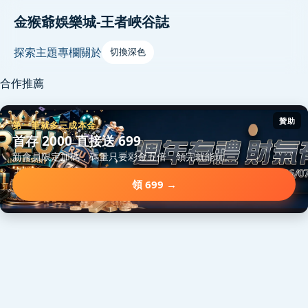
金猴爺娛樂城-王者峽谷誌
探索
主題
專欄
關於
切換深色
合作推薦
贊助
第一筆就多三成本金
首存 2000 直接送 699
新會員限定加碼，碼量只要彩金五倍，領完就能玩。
領 699 →