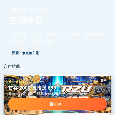
電競賽事 · 112 篇研究
王者峽谷
不靠口號，從定義、規則、資料、機率、案例與風險
界線建立可重現的研究路線。
瀏覽 8 個完整主題 →
合作推薦
贊助
第一筆就多三成本金
首存 2000 直接送 699
新會員限定加碼，碼量只要彩金五倍，領完就能玩。
領 699 →