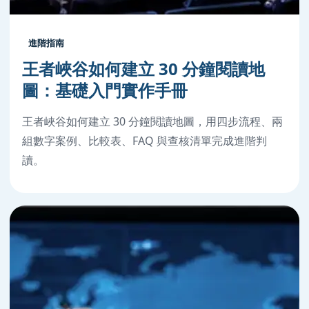
進階指南
王者峽谷如何建立 30 分鐘閱讀地
圖：基礎入門實作手冊
王者峽谷如何建立 30 分鐘閱讀地圖，用四步流程、兩
組數字案例、比較表、FAQ 與查核清單完成進階判
讀。