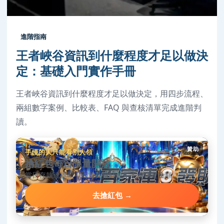
進階指南
王者峽谷資訊到什麼程度才足以做決
定：基礎入門實作手冊
王者峽谷資訊到什麼程度才足以做決定，用四步流程、
兩組數字案例、比較表、FAQ 與查核清單完成進階判
讀。
贊助
手慢的人只能看別人領
搶紅包每日限量開放
當日存款達標即可到首頁搶紅包，手速決定金額。
去搶紅包 →