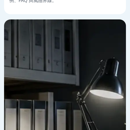
例、FAQ 與風險界線。