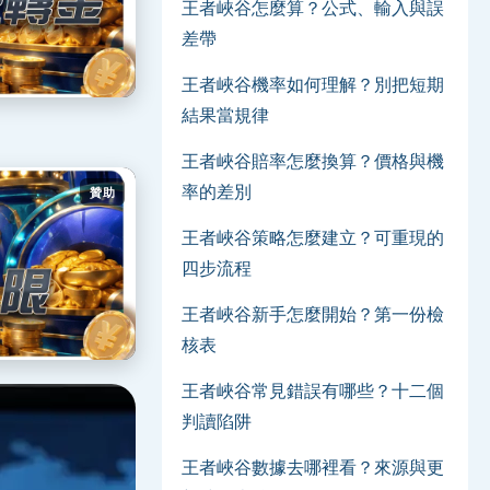
王者峽谷怎麼算？公式、輸入與誤
差帶
王者峽谷機率如何理解？別把短期
結果當規律
王者峽谷賠率怎麼換算？價格與機
率的差別
贊助
王者峽谷策略怎麼建立？可重現的
四步流程
王者峽谷新手怎麼開始？第一份檢
核表
王者峽谷常見錯誤有哪些？十二個
判讀陷阱
王者峽谷數據去哪裡看？來源與更