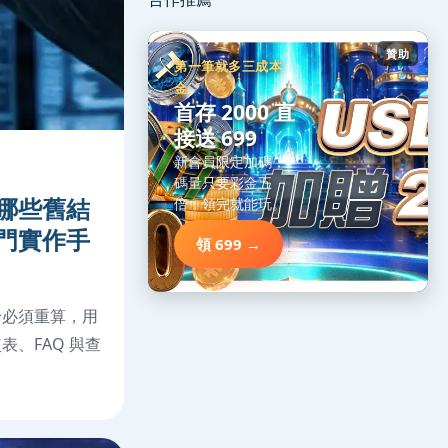
贊助
第一筆就多三成本
金
首存 2000 直
接送 699
新會員限定加碼，
碼量只要彩金五
哪些舊結
倍，領完就能玩。
門實作手
領 699 →
論必須重算，用
、FAQ 與查