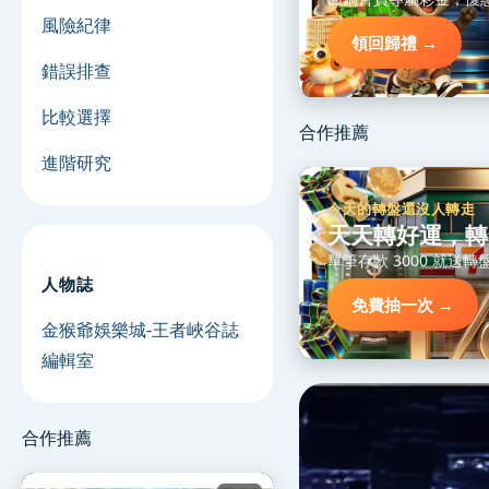
風險紀律
領回歸禮 →
錯誤排查
比較選擇
合作推薦
進階研究
今天的轉盤還沒人轉走
天天轉好運，轉
單筆存款 3000 就送轉
人物誌
免費抽一次 →
金猴爺娛樂城-王者峽谷誌
編輯室
合作推薦