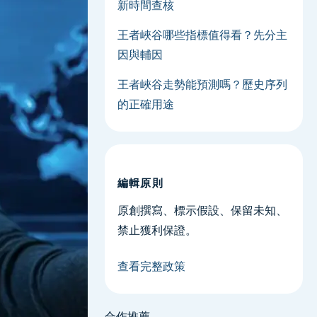
新時間查核
王者峽谷哪些指標值得看？先分主
因與輔因
王者峽谷走勢能預測嗎？歷史序列
的正確用途
編輯原則
原創撰寫、標示假設、保留未知、
禁止獲利保證。
查看完整政策
合作推薦