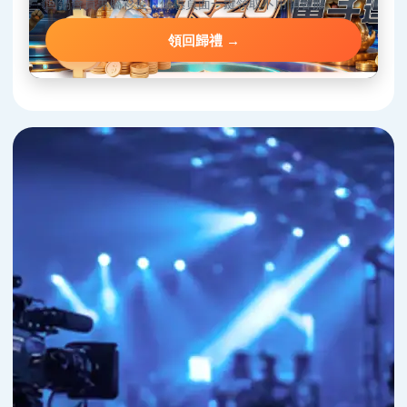
回鍋會員專屬彩金，優惠頁面一鍵領取不用問客服。
領回歸禮 →