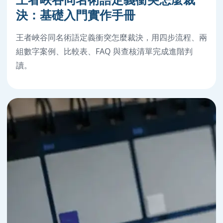
決：基礎入門實作手冊
王者峽谷同名術語定義衝突怎麼裁決，用四步流程、兩
組數字案例、比較表、FAQ 與查核清單完成進階判
讀。