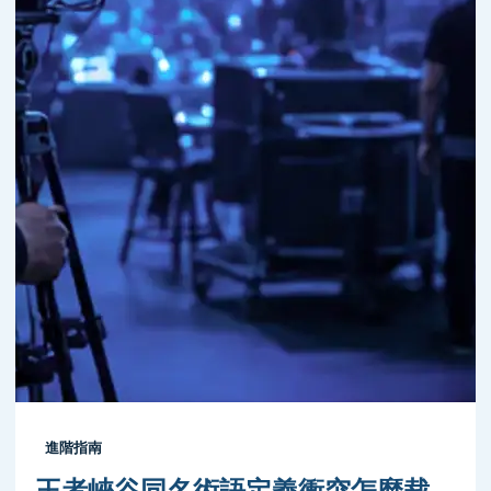
進階指南
王者峽谷同名術語定義衝突怎麼裁