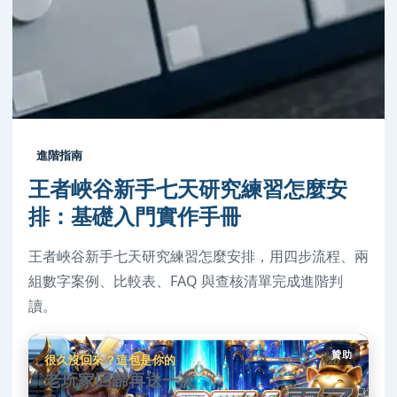
進階指南
王者峽谷新手七天研究練習怎麼安
排：基礎入門實作手冊
王者峽谷新手七天研究練習怎麼安排，用四步流程、兩
組數字案例、比較表、FAQ 與查核清單完成進階判
讀。
贊助
很久沒回來？這包是你的
老玩家回歸再送一次