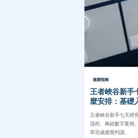
進階指南
王者峽谷新手
麼安排：基礎
王者峽谷新手七天研
流程、兩組數字案例、
單完成進階判讀。