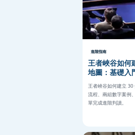
進階指南
王者峽谷如何建
地圖：基礎入
王者峽谷如何建立 3
流程、兩組數字案例、
單完成進階判讀。