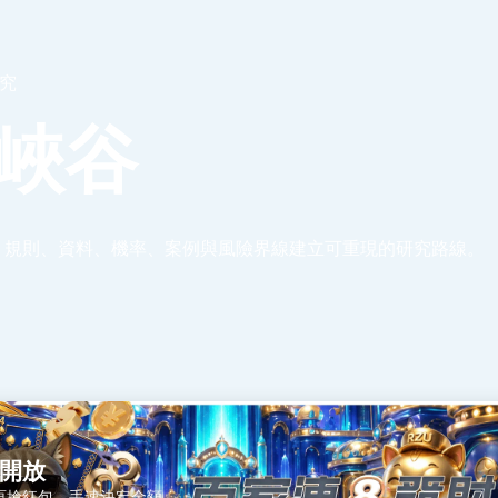
研究
峽谷
、規則、資料、機率、案例與風險界線建立可重現的研究路線。
開放
頁搶紅包，手速決定金額。