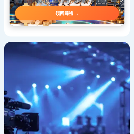
回鍋會員專屬彩金，優惠頁面一鍵領取不用問客服。
領回歸禮 →