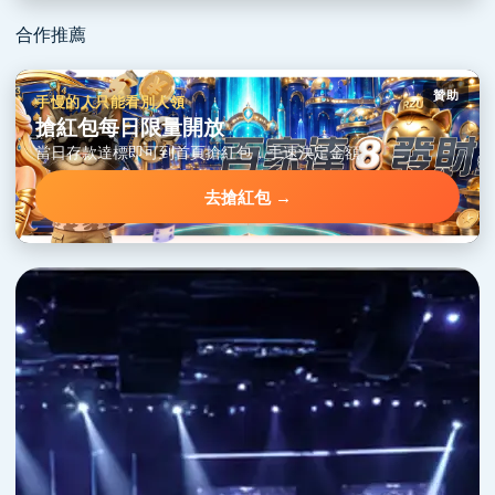
合作推薦
贊助
手慢的人只能看別人領
搶紅包每日限量開放
當日存款達標即可到首頁搶紅包，手速決定金額。
去搶紅包 →