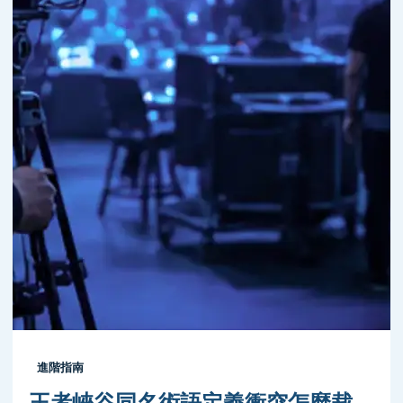
進階指南
王者峽谷同名術語定義衝突怎麼裁