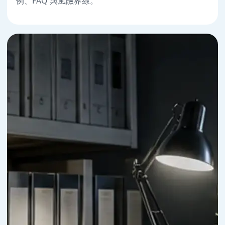
例、FAQ 與風險界線。