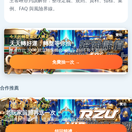
王者峽谷判讀解答：整理定義、規則、資料、指標、案
例、FAQ 與風險界線。
贊助
今天的轉盤還沒人轉走
天天轉好運，轉盤等你抽
單筆存款 3000 就送轉盤機會，最高 2888 每天都能中。
免費抽一次 →
合作推薦
贊助
很久沒回來？這包是你的
老玩家回歸再送一次
回鍋會員專屬彩金，優惠頁面一鍵領取不用問客服。
領回歸禮 →