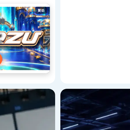
贊助
走
轉
轉
每