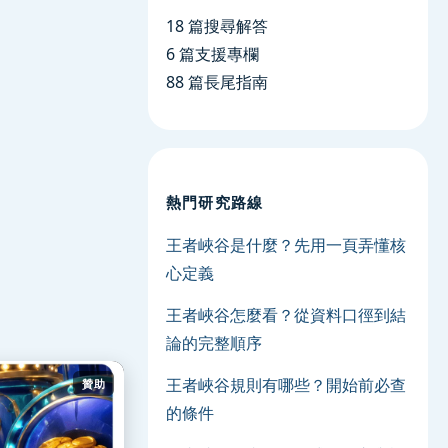
18 篇搜尋解答
6 篇支援專欄
88 篇長尾指南
熱門研究路線
王者峽谷是什麼？先用一頁弄懂核
心定義
王者峽谷怎麼看？從資料口徑到結
論的完整順序
王者峽谷規則有哪些？開始前必查
贊助
的條件