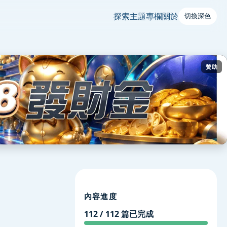
探索
主題
專欄
關於
切換深色
贊助
內容進度
112 / 112 篇已完成