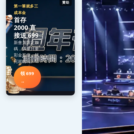
贊助
第一筆就多三
成本金
首存
2000 直
接送 699
新會員限定加
碼，碼量只要
彩金五倍，領
完就能玩。
領 699
→