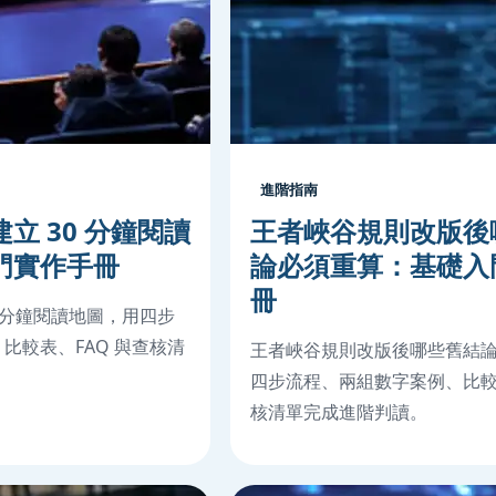
進階指南
立 30 分鐘閱讀
王者峽谷規則改版後
門實作手冊
論必須重算：基礎入
冊
0 分鐘閱讀地圖，用四步
比較表、FAQ 與查核清
王者峽谷規則改版後哪些舊結
四步流程、兩組數字案例、比較表
核清單完成進階判讀。