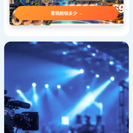
累積儲值達標自動解鎖對應彩金，階梯越高送越狠。
看我能領多少 →