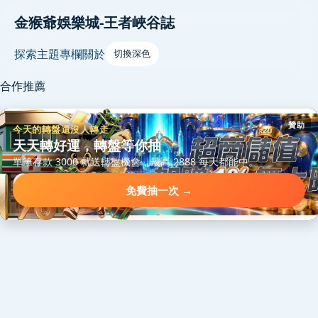
金猴爺娛樂城-王者峽谷誌
探索
主題
專欄
關於
切換深色
合作推薦
贊助
今天的轉盤還沒人轉走
天天轉好運，轉盤等你抽
單筆存款 3000 就送轉盤機會，最高 2888 每天都能中。
免費抽一次 →