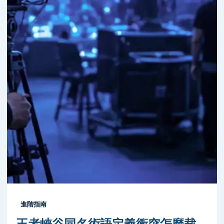
進階指南
王者峽谷同名術語定義衝突怎麼裁