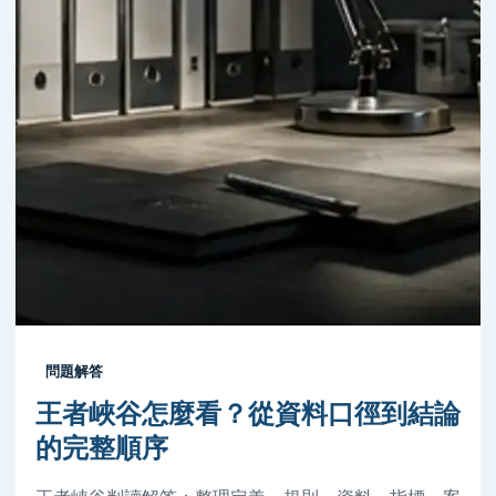
問題解答
王者峽谷怎麼看？從資料口徑到結論
的完整順序