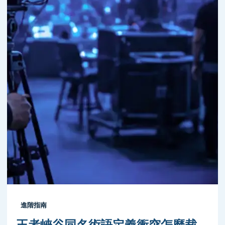
進階指南
王者峽谷同名術語定義衝突怎麼裁