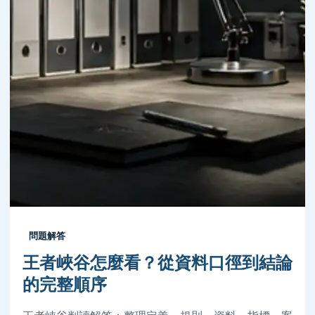
問題解答
王者峽谷怎麼看？從資料口徑到結論
的完整順序