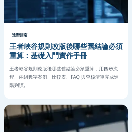
進階指南
王者峽谷規則改版後哪些舊結論必須
重算：基礎入門實作手冊
王者峽谷規則改版後哪些舊結論必須重算，用四步流
程、兩組數字案例、比較表、FAQ 與查核清單完成進
階判讀。