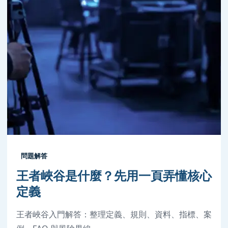
問題解答
王者峽谷是什麼？先用一頁弄懂核心
定義
王者峽谷入門解答：整理定義、規則、資料、指標、案