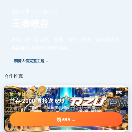
電競賽事 · 112 篇研究
王者峽谷
不靠口號，從定義、規則、資料、機率、案例與風險
界線建立可重現的研究路線。
瀏覽 8 個完整主題 →
合作推薦
贊助
第一筆就多三成本金
首存 2000 直接送 699
新會員限定加碼，碼量只要彩金五倍，領完就能玩。
領 699 →