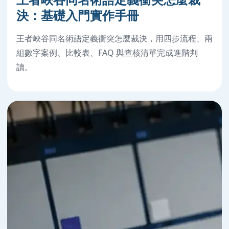
決：基礎入門實作手冊
王者峽谷同名術語定義衝突怎麼裁決，用四步流程、兩
組數字案例、比較表、FAQ 與查核清單完成進階判
讀。