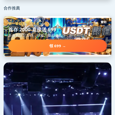
合作推薦
贊助
第一筆就多三成本金
首存 2000 直接送 699
新會員限定加碼，碼量只要彩金五倍，領完就能玩。
領 699 →