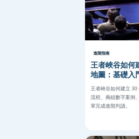
進階指南
王者峽谷如何建
地圖：基礎入
王者峽谷如何建立 3
流程、兩組數字案例、
單完成進階判讀。