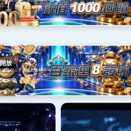
開放
頁搶紅包，手速決定金額。