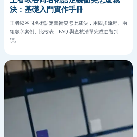
決：基礎入門實作手冊
王者峽谷同名術語定義衝突怎麼裁決，用四步流程、兩
組數字案例、比較表、FAQ 與查核清單完成進階判
讀。