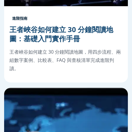
進階指南
王者峽谷如何建立 30 分鐘閱讀地
圖：基礎入門實作手冊
王者峽谷如何建立 30 分鐘閱讀地圖，用四步流程、兩
組數字案例、比較表、FAQ 與查核清單完成進階判
讀。