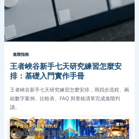
進階指南
王者峽谷新手七天研究練習怎麼安
排：基礎入門實作手冊
王者峽谷新手七天研究練習怎麼安排，用四步流程、兩
組數字案例、比較表、FAQ 與查核清單完成進階判
讀。
贊助
手慢的人只能看別人領
搶紅包每日限量開放