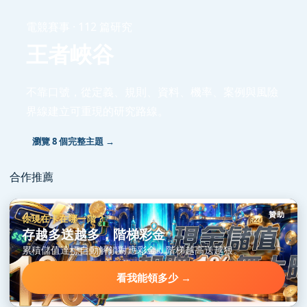
電競賽事 · 112 篇研究
王者峽谷
不靠口號，從定義、規則、資料、機率、案例與風險
界線建立可重現的研究路線。
瀏覽 8 個完整主題 →
合作推薦
贊助
你現在卡在哪一階？
存越多送越多，階梯彩金
累積儲值達標自動解鎖對應彩金，階梯越高送越狠。
看我能領多少 →