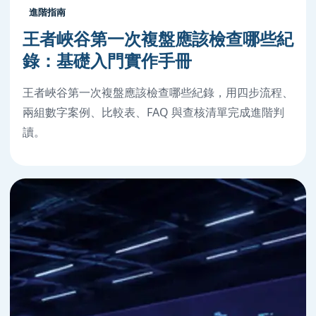
進階指南
王者峽谷第一次複盤應該檢查哪些紀
錄：基礎入門實作手冊
王者峽谷第一次複盤應該檢查哪些紀錄，用四步流程、
兩組數字案例、比較表、FAQ 與查核清單完成進階判
讀。