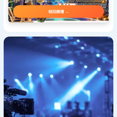
回鍋會員專屬彩金，優惠頁面一鍵領取不用問客服。
領回歸禮 →