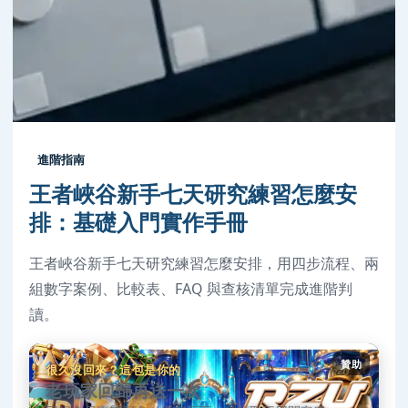
進階指南
王者峽谷新手七天研究練習怎麼安
排：基礎入門實作手冊
王者峽谷新手七天研究練習怎麼安排，用四步流程、兩
組數字案例、比較表、FAQ 與查核清單完成進階判
讀。
贊助
很久沒回來？這包是你的
老玩家回歸再送一次