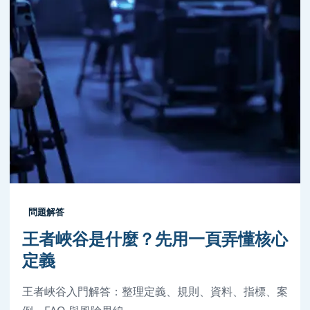
問題解答
王者峽谷是什麼？先用一頁弄懂核心
定義
王者峽谷入門解答：整理定義、規則、資料、指標、案