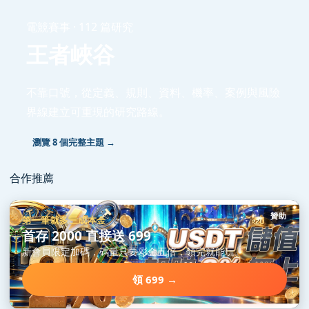
電競賽事 · 112 篇研究
王者峽谷
不靠口號，從定義、規則、資料、機率、案例與風險
界線建立可重現的研究路線。
瀏覽 8 個完整主題 →
合作推薦
贊助
第一筆就多三成本金
首存 2000 直接送 699
新會員限定加碼，碼量只要彩金五倍，領完就能玩。
領 699 →