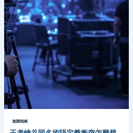
進階指南
王者峽谷同名術語定義衝突怎麼裁