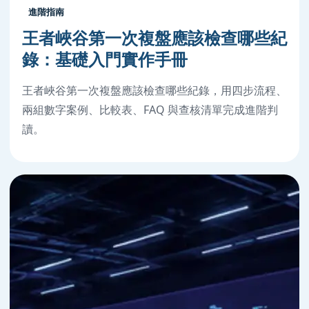
進階指南
王者峽谷第一次複盤應該檢查哪些紀
錄：基礎入門實作手冊
王者峽谷第一次複盤應該檢查哪些紀錄，用四步流程、
兩組數字案例、比較表、FAQ 與查核清單完成進階判
讀。