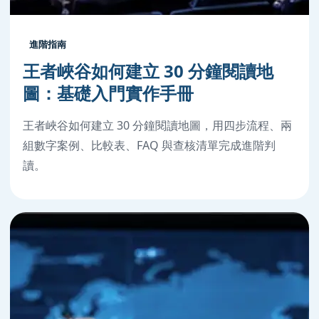
進階指南
王者峽谷如何建立 30 分鐘閱讀地
圖：基礎入門實作手冊
王者峽谷如何建立 30 分鐘閱讀地圖，用四步流程、兩
組數字案例、比較表、FAQ 與查核清單完成進階判
讀。