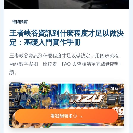
進階指南
王者峽谷資訊到什麼程度才足以做決
定：基礎入門實作手冊
王者峽谷資訊到什麼程度才足以做決定，用四步流程、
兩組數字案例、比較表、FAQ 與查核清單完成進階判
讀。
贊助
你現在卡在哪一階？
存越多送越多，階梯彩金
累積儲值達標自動解鎖對應彩金，階梯越高送越狠。
看我能領多少 →