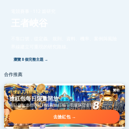
電競賽事 · 112 篇研究
王者峽谷
不靠口號，從定義、規則、資料、機率、案例與風險
界線建立可重現的研究路線。
瀏覽 8 個完整主題 →
合作推薦
贊助
手慢的人只能看別人領
搶紅包每日限量開放
當日存款達標即可到首頁搶紅包，手速決定金額。
去搶紅包 →