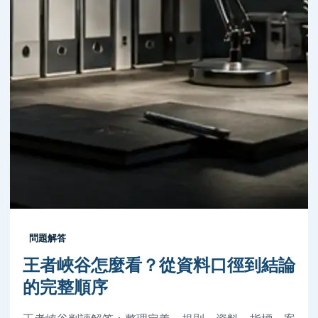
問題解答
王者峽谷怎麼看？從資料口徑到結論
的完整順序