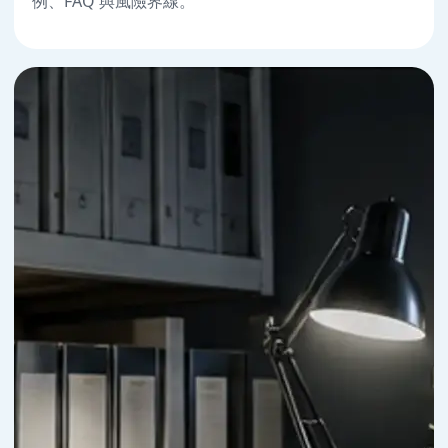
例、FAQ 與風險界線。