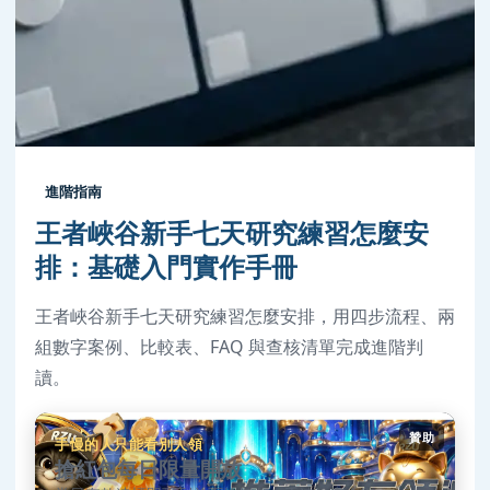
進階指南
王者峽谷新手七天研究練習怎麼安
排：基礎入門實作手冊
王者峽谷新手七天研究練習怎麼安排，用四步流程、兩
組數字案例、比較表、FAQ 與查核清單完成進階判
讀。
贊助
手慢的人只能看別人領
搶紅包每日限量開放