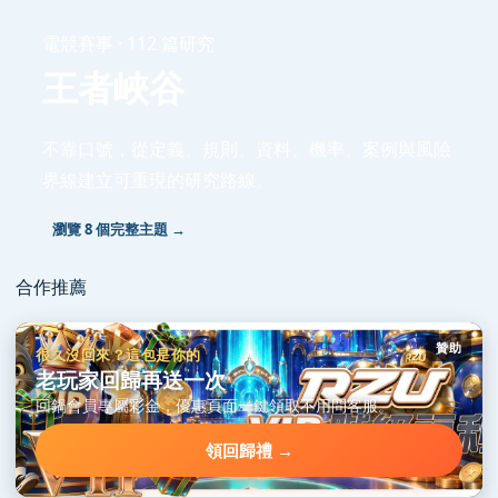
電競賽事 · 112 篇研究
王者峽谷
不靠口號，從定義、規則、資料、機率、案例與風險
界線建立可重現的研究路線。
瀏覽 8 個完整主題 →
合作推薦
贊助
很久沒回來？這包是你的
老玩家回歸再送一次
回鍋會員專屬彩金，優惠頁面一鍵領取不用問客服。
領回歸禮 →