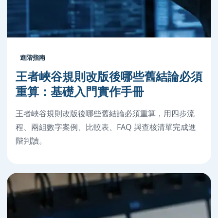
進階指南
王者峽谷規則改版後哪些舊結論必須
重算：基礎入門實作手冊
王者峽谷規則改版後哪些舊結論必須重算，用四步流
程、兩組數字案例、比較表、FAQ 與查核清單完成進
階判讀。