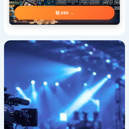
新會員限定加碼，碼量只要彩金五倍，領完就能玩。
領 699 →