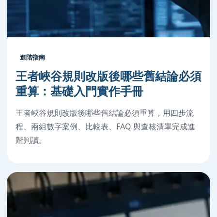
進階指南
王者峽谷規則改版後哪些舊結論必須
重算：基礎入門實作手冊
王者峽谷規則改版後哪些舊結論必須重算，用四步流
程、兩組數字案例、比較表、FAQ 與查核清單完成進
階判讀。