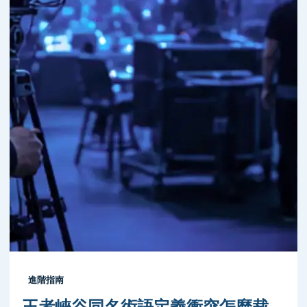
進階指南
王者峽谷同名術語定義衝突怎麼裁