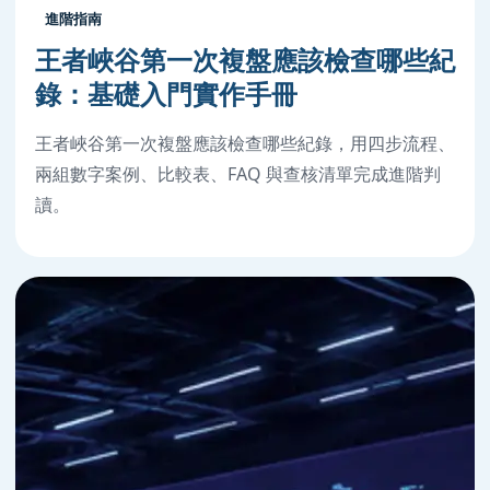
進階指南
王者峽谷第一次複盤應該檢查哪些紀
錄：基礎入門實作手冊
王者峽谷第一次複盤應該檢查哪些紀錄，用四步流程、
兩組數字案例、比較表、FAQ 與查核清單完成進階判
讀。