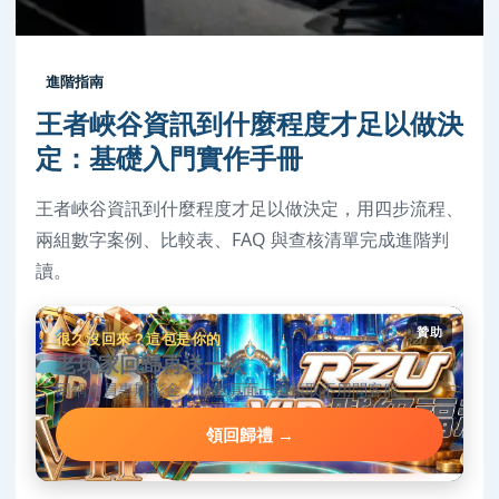
進階指南
王者峽谷資訊到什麼程度才足以做決
定：基礎入門實作手冊
王者峽谷資訊到什麼程度才足以做決定，用四步流程、
兩組數字案例、比較表、FAQ 與查核清單完成進階判
讀。
贊助
很久沒回來？這包是你的
老玩家回歸再送一次
回鍋會員專屬彩金，優惠頁面一鍵領取不用問客服。
領回歸禮 →