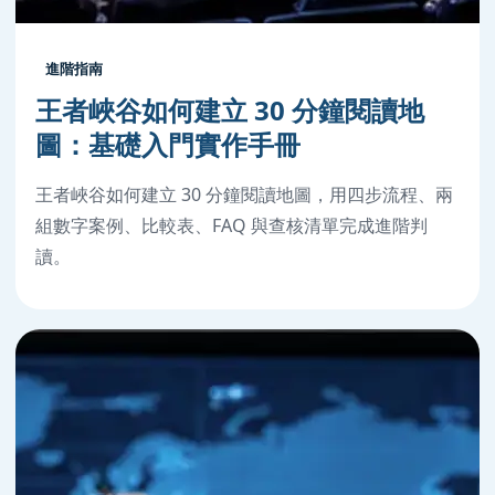
進階指南
王者峽谷如何建立 30 分鐘閱讀地
圖：基礎入門實作手冊
王者峽谷如何建立 30 分鐘閱讀地圖，用四步流程、兩
組數字案例、比較表、FAQ 與查核清單完成進階判
讀。