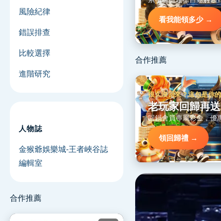
風險紀律
看我能領多少 →
錯誤排查
比較選擇
合作推薦
進階研究
很久沒回來？這包是你
老玩家回歸再送
回鍋會員專屬彩金，優
人物誌
領回歸禮 →
金猴爺娛樂城-王者峽谷誌
編輯室
合作推薦