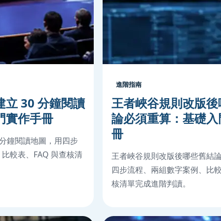
進階指南
立 30 分鐘閱讀
王者峽谷規則改版後
門實作手冊
論必須重算：基礎入
冊
0 分鐘閱讀地圖，用四步
比較表、FAQ 與查核清
王者峽谷規則改版後哪些舊結
四步流程、兩組數字案例、比較表
核清單完成進階判讀。