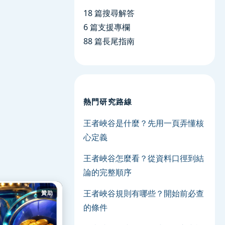
18 篇搜尋解答
6 篇支援專欄
88 篇長尾指南
熱門研究路線
王者峽谷是什麼？先用一頁弄懂核
心定義
王者峽谷怎麼看？從資料口徑到結
論的完整順序
王者峽谷規則有哪些？開始前必查
贊助
的條件