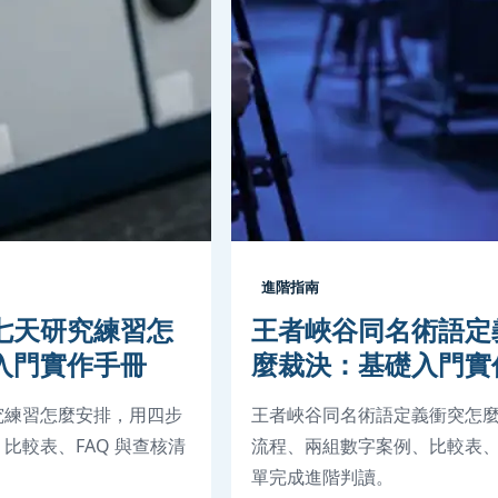
進階指南
七天研究練習怎
王者峽谷同名術語定
入門實作手冊
麼裁決：基礎入門實
究練習怎麼安排，用四步
王者峽谷同名術語定義衝突怎
比較表、FAQ 與查核清
流程、兩組數字案例、比較表、F
單完成進階判讀。