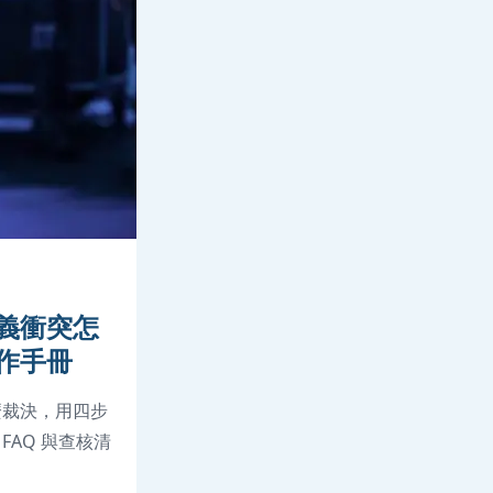
義衝突怎
作手冊
麼裁決，用四步
AQ 與查核清