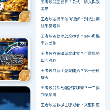
王者峽谷怎麼算？公式、輸入與誤
差帶
王者峽谷機率如何理解？別把短期
結果當規律
王者峽谷賠率怎麼換算？價格與機
率的差別
贊助
王者峽谷策略怎麼建立？可重現的
四步流程
王者峽谷新手怎麼開始？第一份檢
核表
王者峽谷常見錯誤有哪些？十二個
判讀陷阱
王者峽谷數據去哪裡看？來源與更