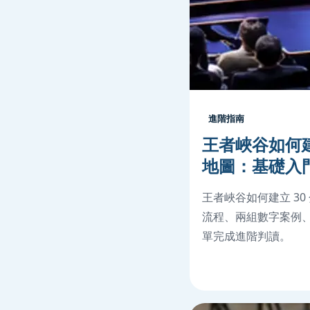
進階指南
王者峽谷如何建
地圖：基礎入
王者峽谷如何建立 3
流程、兩組數字案例、
單完成進階判讀。