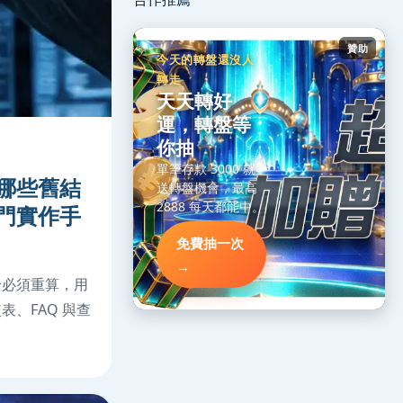
贊助
今天的轉盤還沒人
轉走
天天轉好
運，轉盤等
你抽
單筆存款 3000 就
哪些舊結
送轉盤機會，最高
2888 每天都能中。
門實作手
免費抽一次
→
論必須重算，用
、FAQ 與查