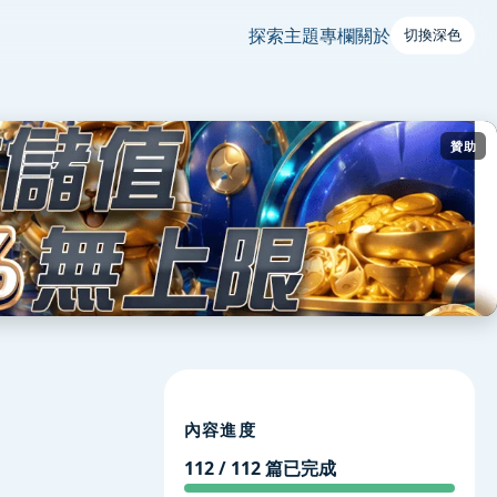
探索
主題
專欄
關於
切換深色
贊助
內容進度
112 / 112 篇已完成