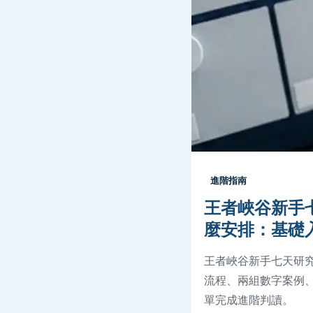
進階指南
王者峽谷新手
麼安排：基礎
王者峽谷新手七天研
流程、兩組數字案例、
單完成進階判讀。