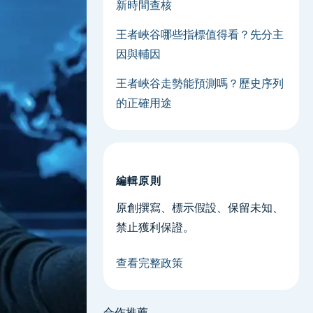
新時間查核
王者峽谷哪些指標值得看？先分主
因與輔因
王者峽谷走勢能預測嗎？歷史序列
的正確用途
編輯原則
原創撰寫、標示假設、保留未知、
禁止獲利保證。
查看完整政策
合作推薦