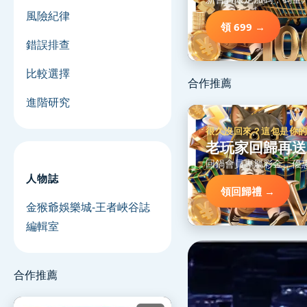
風險紀律
領 699 →
錯誤排查
比較選擇
合作推薦
進階研究
很久沒回來？這包是你
老玩家回歸再送
回鍋會員專屬彩金，優
人物誌
領回歸禮 →
金猴爺娛樂城-王者峽谷誌
編輯室
合作推薦