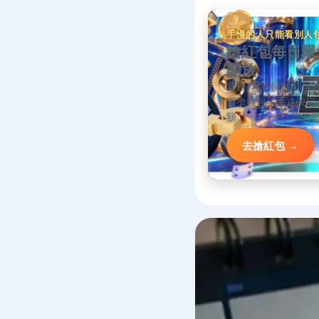
手慢的人只能看別人
搶紅包每日限
開放
當日存款達標即可到
頁搶紅包，手速決定
額。
去搶紅包 →