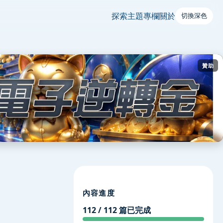
探索
主題
專欄
關於
切換深色
贊助
內容進度
112 / 112 篇已完成