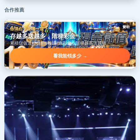
合作推薦
贊助
你現在卡在哪一階？
存越多送越多，階梯彩金
累積儲值達標自動解鎖對應彩金，階梯越高送越狠。
看我能領多少 →