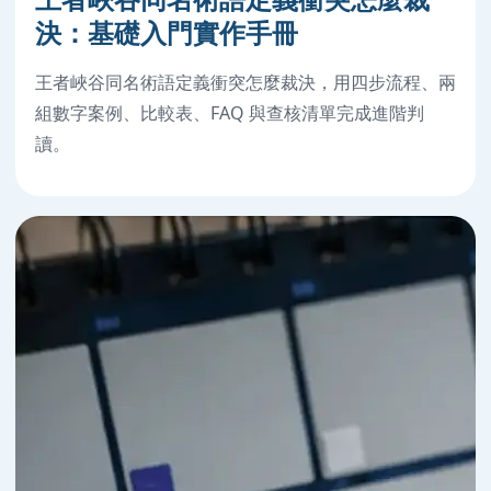
決：基礎入門實作手冊
王者峽谷同名術語定義衝突怎麼裁決，用四步流程、兩
組數字案例、比較表、FAQ 與查核清單完成進階判
讀。