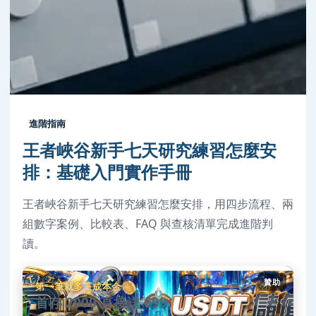
進階指南
王者峽谷新手七天研究練習怎麼安
排：基礎入門實作手冊
王者峽谷新手七天研究練習怎麼安排，用四步流程、兩
組數字案例、比較表、FAQ 與查核清單完成進階判
讀。
贊助
第一筆就多三成本金
首存 2000 直接送 699