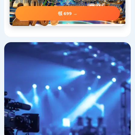
新會員限定加碼，碼量只要彩金五倍，領完就能玩。
領 699 →