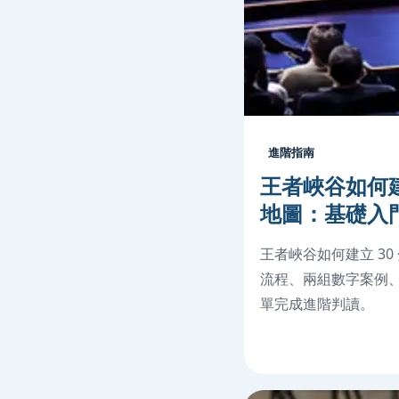
進階指南
王者峽谷如何建
地圖：基礎入
王者峽谷如何建立 3
流程、兩組數字案例、
單完成進階判讀。