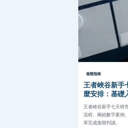
進階指南
王者峽谷新手
麼安排：基礎
王者峽谷新手七天研
流程、兩組數字案例、
單完成進階判讀。