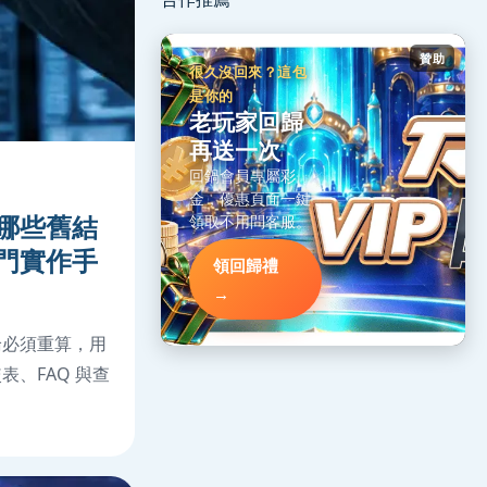
贊助
很久沒回來？這包
是你的
老玩家回歸
再送一次
回鍋會員專屬彩
金，優惠頁面一鍵
哪些舊結
領取不用問客服。
門實作手
領回歸禮
→
論必須重算，用
、FAQ 與查