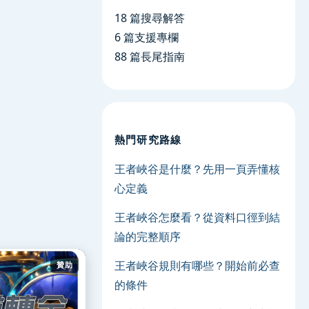
18 篇搜尋解答
6 篇支援專欄
88 篇長尾指南
熱門研究路線
王者峽谷是什麼？先用一頁弄懂核
心定義
王者峽谷怎麼看？從資料口徑到結
論的完整順序
王者峽谷規則有哪些？開始前必查
贊助
的條件