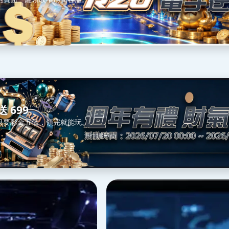
送 699
只要彩金五倍，領完就能玩。