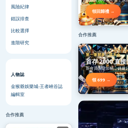
風險紀律
領回歸禮 →
錯誤排查
比較選擇
合作推薦
進階研究
第一筆就多三成本金
首存 2000 直接
新會員限定加碼，碼量
人物誌
領 699 →
金猴爺娛樂城-王者峽谷誌
編輯室
合作推薦