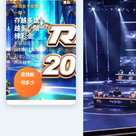
贊助
你現在卡在哪
一階？
存越多送
越多，階
梯彩金
累積儲值達標
自動解鎖對應
彩金，階梯越
高送越狠。
看我能
領多少
→