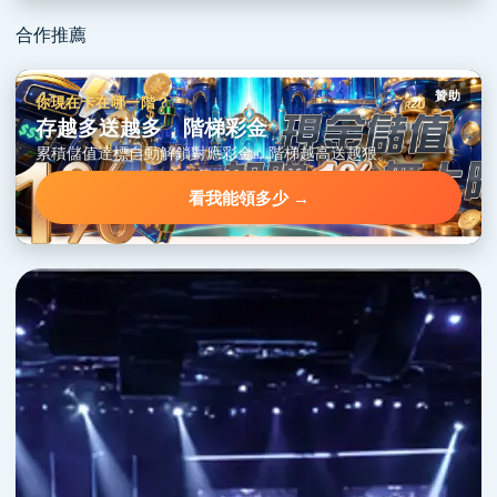
合作推薦
贊助
你現在卡在哪一階？
存越多送越多，階梯彩金
累積儲值達標自動解鎖對應彩金，階梯越高送越狠。
看我能領多少 →