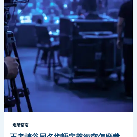
進階指南
王者峽谷同名術語定義衝突怎麼裁