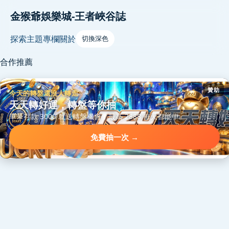
金猴爺娛樂城-王者峽谷誌
探索
主題
專欄
關於
切換深色
合作推薦
贊助
今天的轉盤還沒人轉走
天天轉好運，轉盤等你抽
單筆存款 3000 就送轉盤機會，最高 2888 每天都能中。
免費抽一次 →