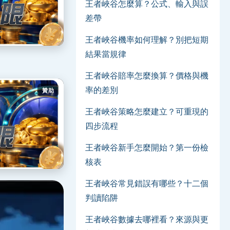
王者峽谷怎麼算？公式、輸入與誤
差帶
王者峽谷機率如何理解？別把短期
結果當規律
王者峽谷賠率怎麼換算？價格與機
率的差別
贊助
王者峽谷策略怎麼建立？可重現的
四步流程
王者峽谷新手怎麼開始？第一份檢
核表
王者峽谷常見錯誤有哪些？十二個
判讀陷阱
王者峽谷數據去哪裡看？來源與更