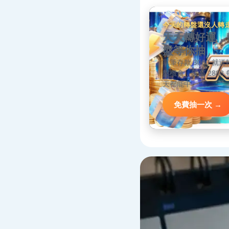
今天的轉盤還沒人轉
天天轉好運，
盤等你抽
單筆存款 3000 就送
盤機會，最高 2888 
天都能中。
免費抽一次 →