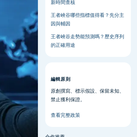
新時間查核
王者峽谷哪些指標值得看？先分主
因與輔因
王者峽谷走勢能預測嗎？歷史序列
的正確用途
編輯原則
原創撰寫、標示假設、保留未知、
禁止獲利保證。
查看完整政策
合作推薦