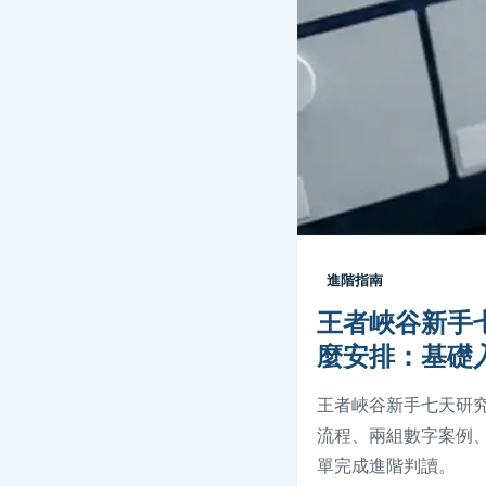
進階指南
王者峽谷新手
麼安排：基礎
王者峽谷新手七天研
流程、兩組數字案例、
單完成進階判讀。