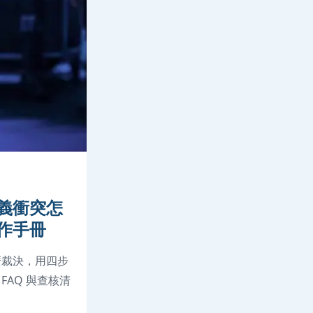
義衝突怎
作手冊
麼裁決，用四步
AQ 與查核清