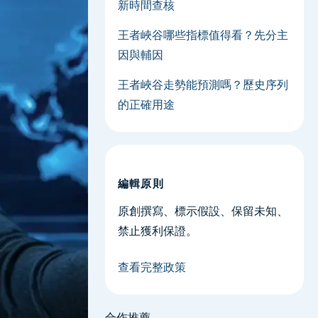
新時間查核
王者峽谷哪些指標值得看？先分主
因與輔因
王者峽谷走勢能預測嗎？歷史序列
的正確用途
編輯原則
原創撰寫、標示假設、保留未知、
禁止獲利保證。
查看完整政策
合作推薦