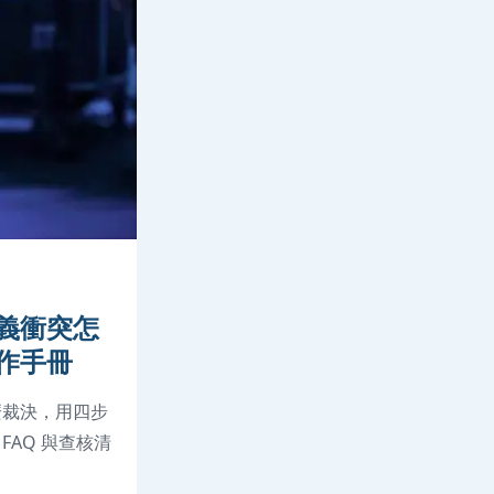
義衝突怎
作手冊
麼裁決，用四步
AQ 與查核清