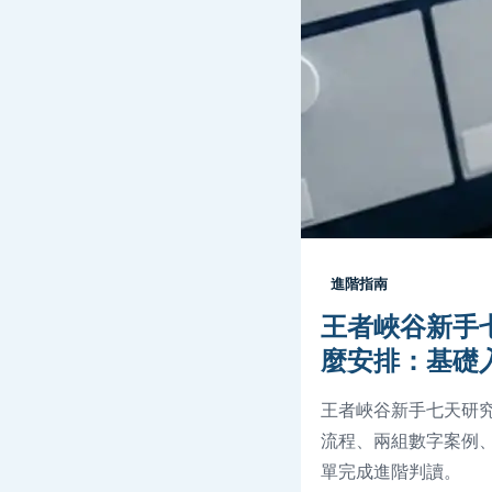
進階指南
王者峽谷新手
麼安排：基礎
王者峽谷新手七天研
流程、兩組數字案例、
單完成進階判讀。