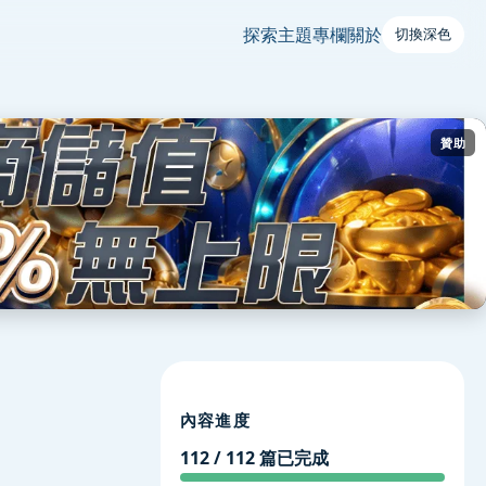
探索
主題
專欄
關於
切換深色
贊助
內容進度
112 / 112 篇已完成