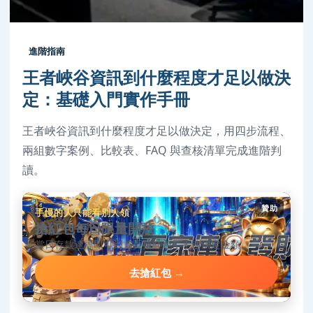
進階指南
王者峽谷資訊到什麼程度才足以做決
定：基礎入門實作手冊
王者峽谷資訊到什麼程度才足以做決定，用四步流程、
兩組數字案例、比較表、FAQ 與查核清單完成進階判
讀。
贊助
手慢的人只能看別人領
搶紅包每日限量開放
當日存款達標即可到首頁搶紅包，手速決定金額。
去搶紅包 →