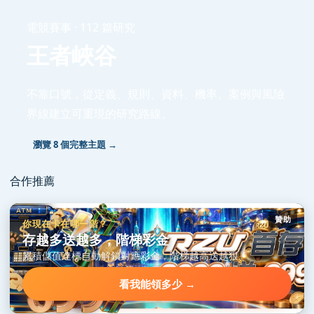
電競賽事 · 112 篇研究
王者峽谷
不靠口號，從定義、規則、資料、機率、案例與風險
界線建立可重現的研究路線。
瀏覽 8 個完整主題 →
合作推薦
贊助
你現在卡在哪一階？
存越多送越多，階梯彩金
累積儲值達標自動解鎖對應彩金，階梯越高送越狠。
看我能領多少 →