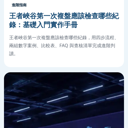
進階指南
王者峽谷第一次複盤應該檢查哪些紀
錄：基礎入門實作手冊
王者峽谷第一次複盤應該檢查哪些紀錄，用四步流程、
兩組數字案例、比較表、FAQ 與查核清單完成進階判
讀。