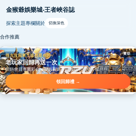
金猴爺娛樂城-王者峽谷誌
探索
主題
專欄
關於
切換深色
合作推薦
贊助
很久沒回來？這包是你的
老玩家回歸再送一次
回鍋會員專屬彩金，優惠頁面一鍵領取不用問客服。
領回歸禮 →