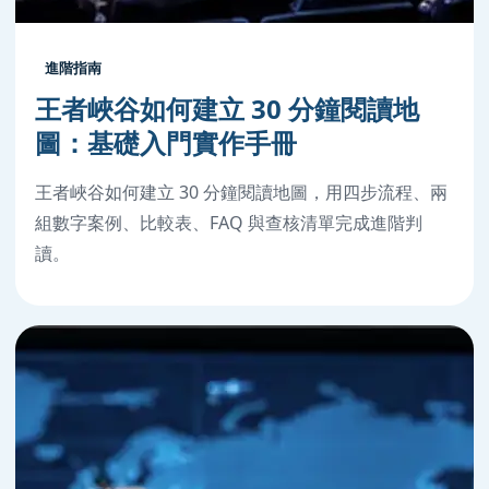
進階指南
王者峽谷如何建立 30 分鐘閱讀地
圖：基礎入門實作手冊
王者峽谷如何建立 30 分鐘閱讀地圖，用四步流程、兩
組數字案例、比較表、FAQ 與查核清單完成進階判
讀。