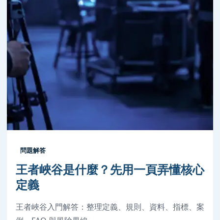
問題解答
王者峽谷是什麼？先用一頁弄懂核心
定義
王者峽谷入門解答：整理定義、規則、資料、指標、案