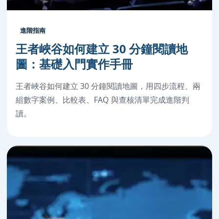
進階指南
王者峽谷如何建立 30 分鐘閱讀地
圖：基礎入門實作手冊
王者峽谷如何建立 30 分鐘閱讀地圖，用四步流程、兩
組數字案例、比較表、FAQ 與查核清單完成進階判
讀。