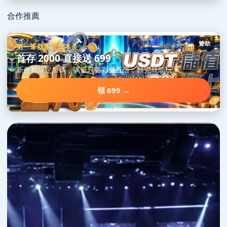
合作推薦
贊助
第一筆就多三成本金
首存 2000 直接送 699
新會員限定加碼，碼量只要彩金五倍，領完就能玩。
領 699 →