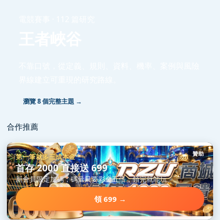
電競賽事 · 112 篇研究
王者峽谷
不靠口號，從定義、規則、資料、機率、案例與風險
界線建立可重現的研究路線。
瀏覽 8 個完整主題 →
合作推薦
贊助
第一筆就多三成本金
首存 2000 直接送 699
新會員限定加碼，碼量只要彩金五倍，領完就能玩。
領 699 →