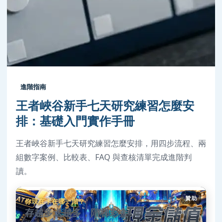
進階指南
王者峽谷新手七天研究練習怎麼安
排：基礎入門實作手冊
王者峽谷新手七天研究練習怎麼安排，用四步流程、兩
組數字案例、比較表、FAQ 與查核清單完成進階判
讀。
贊助
你現在卡在哪一階？
存越多送越多，階梯彩金