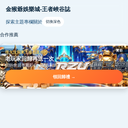
金猴爺娛樂城-王者峽谷誌
探索
主題
專欄
關於
切換深色
合作推薦
贊助
很久沒回來？這包是你的
老玩家回歸再送一次
回鍋會員專屬彩金，優惠頁面一鍵領取不用問客服。
領回歸禮 →