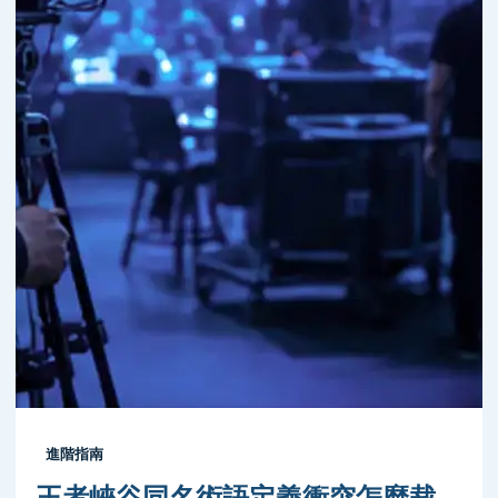
進階指南
王者峽谷同名術語定義衝突怎麼裁