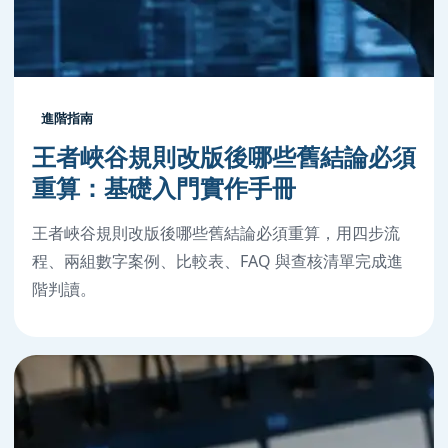
進階指南
王者峽谷規則改版後哪些舊結論必須
重算：基礎入門實作手冊
王者峽谷規則改版後哪些舊結論必須重算，用四步流
程、兩組數字案例、比較表、FAQ 與查核清單完成進
階判讀。