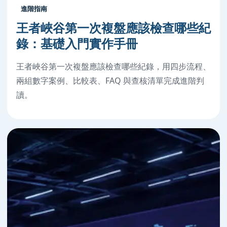
進階指南
王者峽谷第一次複盤應該檢查哪些紀
錄：基礎入門實作手冊
王者峽谷第一次複盤應該檢查哪些紀錄，用四步流程、
兩組數字案例、比較表、FAQ 與查核清單完成進階判
讀。