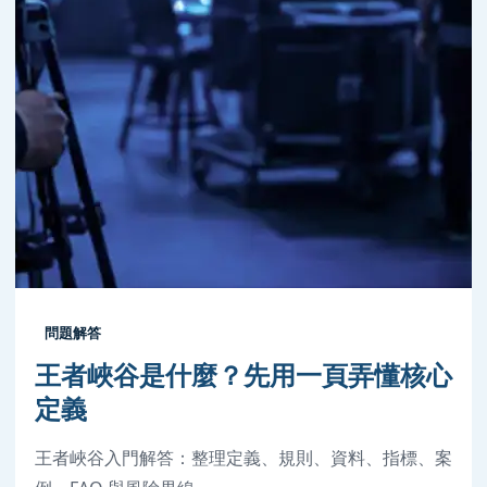
問題解答
王者峽谷是什麼？先用一頁弄懂核心
定義
王者峽谷入門解答：整理定義、規則、資料、指標、案