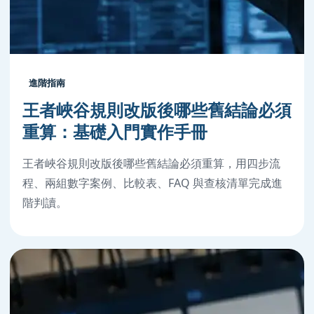
進階指南
王者峽谷規則改版後哪些舊結論必須
重算：基礎入門實作手冊
王者峽谷規則改版後哪些舊結論必須重算，用四步流
程、兩組數字案例、比較表、FAQ 與查核清單完成進
階判讀。