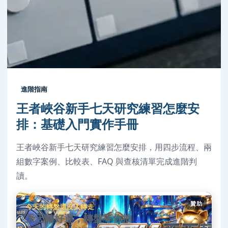
進階指南
王者峽谷新手七天研究練習怎麼安
排：基礎入門實作手冊
王者峽谷新手七天研究練習怎麼安排，用四步流程、兩
組數字案例、比較表、FAQ 與查核清單完成進階判
讀。
贊助
今天的轉盤還沒人轉走
天天轉好運，轉盤等你抽