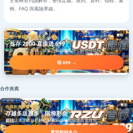
王者峽谷判讀解答：整理定義、規則、資料、指標、案
例、FAQ 與風險界線。
贊助
第一筆就多三成本金
首存 2000 直接送 699
新會員限定加碼，碼量只要彩金五倍，領完就能玩。
領 699 →
合作推薦
贊助
你現在卡在哪一階？
存越多送越多，階梯彩金
累積儲值達標自動解鎖對應彩金，階梯越高送越狠。
看我能領多少 →