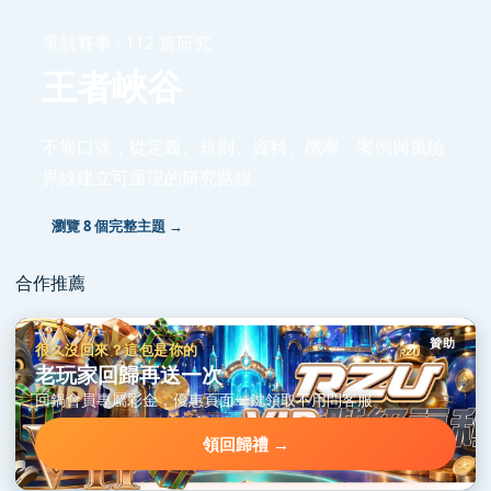
電競賽事 · 112 篇研究
王者峽谷
不靠口號，從定義、規則、資料、機率、案例與風險
界線建立可重現的研究路線。
瀏覽 8 個完整主題 →
合作推薦
贊助
很久沒回來？這包是你的
老玩家回歸再送一次
回鍋會員專屬彩金，優惠頁面一鍵領取不用問客服。
領回歸禮 →