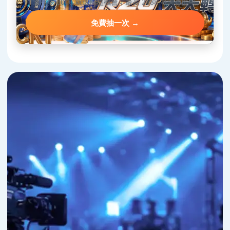
單筆存款 3000 就送轉盤機會，最高 2888 每天都能中。
免費抽一次 →