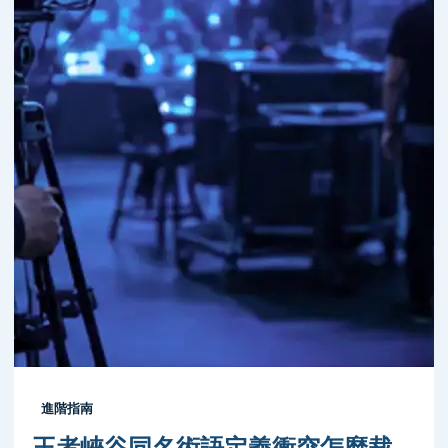
進階指南
王者峽谷同名術語定義衝突怎麼裁