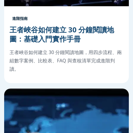
進階指南
王者峽谷如何建立 30 分鐘閱讀地
圖：基礎入門實作手冊
王者峽谷如何建立 30 分鐘閱讀地圖，用四步流程、兩
組數字案例、比較表、FAQ 與查核清單完成進階判
讀。