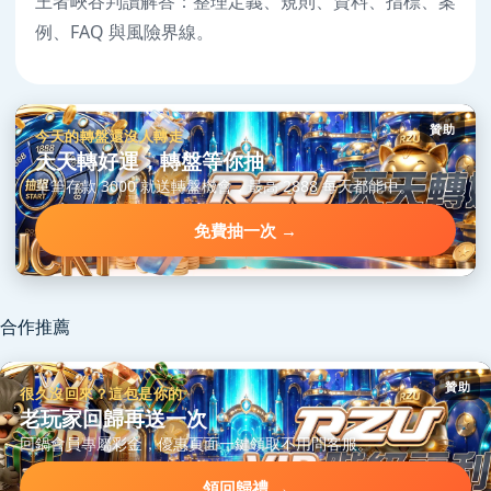
王者峽谷判讀解答：整理定義、規則、資料、指標、案
例、FAQ 與風險界線。
贊助
今天的轉盤還沒人轉走
天天轉好運，轉盤等你抽
單筆存款 3000 就送轉盤機會，最高 2888 每天都能中。
免費抽一次 →
合作推薦
贊助
很久沒回來？這包是你的
老玩家回歸再送一次
回鍋會員專屬彩金，優惠頁面一鍵領取不用問客服。
領回歸禮 →