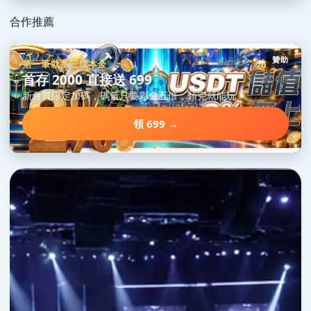
合作推薦
贊助
第一筆就多三成本金
首存 2000 直接送 699
新會員限定加碼，碼量只要彩金五倍，領完就能玩。
領 699 →