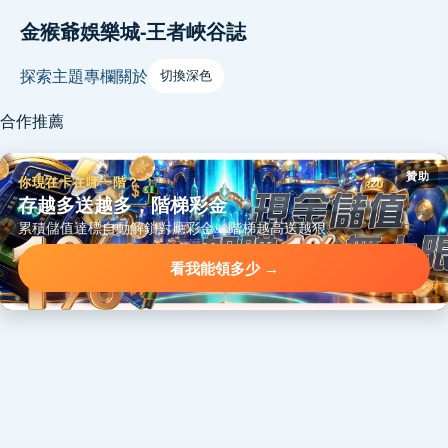
金猴爺娛樂城-王者峽谷誌
探索
主題
專欄
關於
切換深色
合作推薦
贊助
你現在卡在哪一階？
存越多送越多，階梯彩金
累積儲值達標自動解鎖對應彩金，階梯越高送越狠。
看我能領多少 →