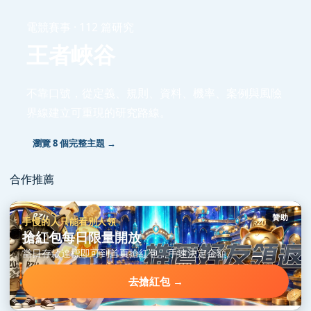
電競賽事 · 112 篇研究
王者峽谷
不靠口號，從定義、規則、資料、機率、案例與風險
界線建立可重現的研究路線。
瀏覽 8 個完整主題 →
合作推薦
贊助
手慢的人只能看別人領
搶紅包每日限量開放
當日存款達標即可到首頁搶紅包，手速決定金額。
去搶紅包 →