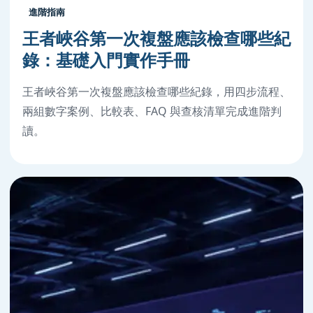
進階指南
王者峽谷第一次複盤應該檢查哪些紀
錄：基礎入門實作手冊
王者峽谷第一次複盤應該檢查哪些紀錄，用四步流程、
兩組數字案例、比較表、FAQ 與查核清單完成進階判
讀。