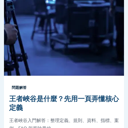
問題解答
王者峽谷是什麼？先用一頁弄懂核心
定義
王者峽谷入門解答：整理定義、規則、資料、指標、案