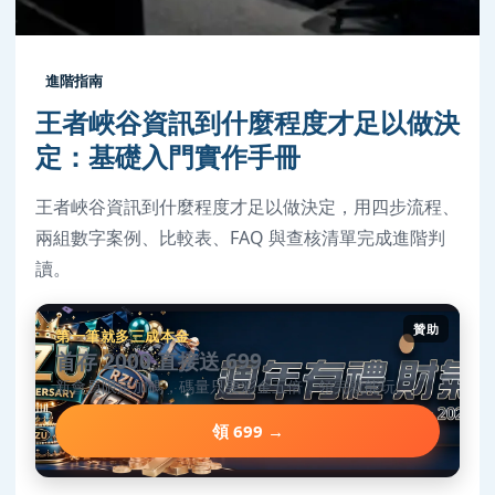
進階指南
王者峽谷資訊到什麼程度才足以做決
定：基礎入門實作手冊
王者峽谷資訊到什麼程度才足以做決定，用四步流程、
兩組數字案例、比較表、FAQ 與查核清單完成進階判
讀。
贊助
第一筆就多三成本金
首存 2000 直接送 699
新會員限定加碼，碼量只要彩金五倍，領完就能玩。
領 699 →