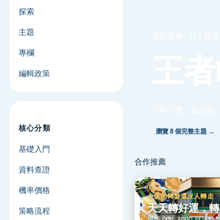
探索
主題
電競賽事 · 112 篇
王者
專欄
編輯政策
不靠口號，從定義
核心分類
瀏覽 8 個完整主題 →
基礎入門
合作推薦
資料查證
機率價格
今天的轉盤還沒人轉走
天天轉好運，轉
策略流程
單筆存款 3000 就送轉