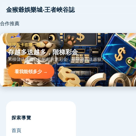
金猴爺娛樂城-王者峽谷誌
合作推薦
你現在卡在哪一階？
存越多送越多，階梯彩金
累積儲值達標自動解鎖對應彩金，階梯越高送越狠。
看我能領多少 →
探索導覽
首頁