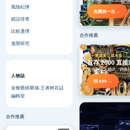
風險紀律
免費抽一次 →
錯誤排查
比較選擇
合作推薦
進階研究
第一筆就多三成本金
首存 2000 直接
新會員限定加碼，碼量
人物誌
領 699 →
金猴爺娛樂城-王者峽谷誌
編輯室
合作推薦