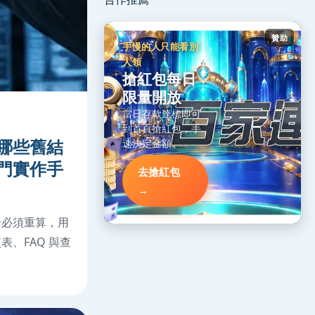
贊助
手慢的人只能看別
人領
搶紅包每日
限量開放
當日存款達標即可
到首頁搶紅包，手
哪些舊結
速決定金額。
門實作手
去搶紅包
→
論必須重算，用
、FAQ 與查