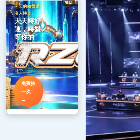
贊助
今天的轉盤還
沒人轉走
天天轉好
運，轉盤
等你抽
單筆存款
3000 就送轉
盤機會，最高
2888 每天都
能中。
免費抽
一次
→