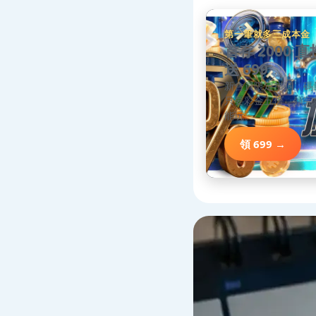
第一筆就多三成本金
首存 2000 直
送 699
新會員限定加碼，碼
只要彩金五倍，領完
能玩。
領 699 →