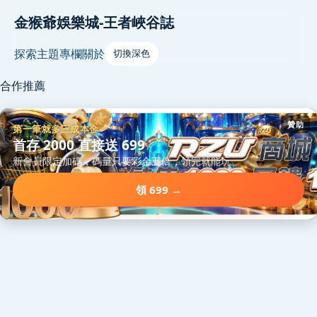
金猴爺娛樂城-王者峽谷誌
探索
主題
專欄
關於
切換深色
合作推薦
贊助
第一筆就多三成本金
首存 2000 直接送 699
新會員限定加碼，碼量只要彩金五倍，領完就能玩。
領 699 →