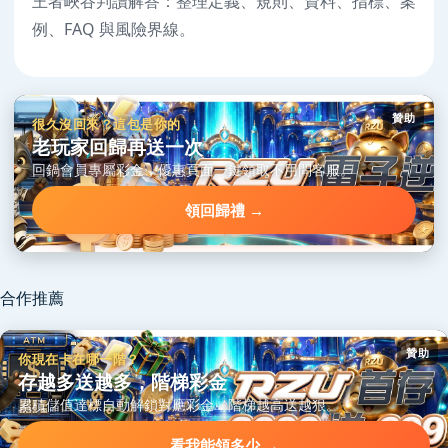
王者峽谷判讀解答：整理定義、規則、資料、指標、案
例、FAQ 與風險界線。
贊助
很久沒回來？這包是你的
老玩家回歸再送一次
回鍋會員專屬彩金，優惠頁面一鍵領取不用問客服。
領回歸禮 →
合作推薦
贊助
你現在卡在哪一階？
存越多送越多，階梯彩金
累積儲值達標自動解鎖對應彩金，階梯越高送越狠。
看我能領多少 →