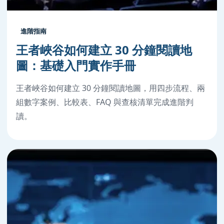
進階指南
王者峽谷如何建立 30 分鐘閱讀地
圖：基礎入門實作手冊
王者峽谷如何建立 30 分鐘閱讀地圖，用四步流程、兩
組數字案例、比較表、FAQ 與查核清單完成進階判
讀。