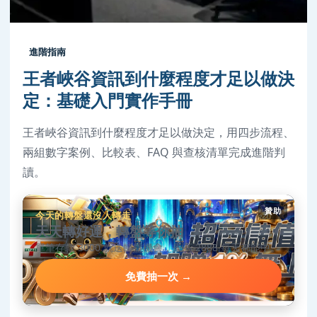
進階指南
王者峽谷資訊到什麼程度才足以做決
定：基礎入門實作手冊
王者峽谷資訊到什麼程度才足以做決定，用四步流程、
兩組數字案例、比較表、FAQ 與查核清單完成進階判
讀。
贊助
今天的轉盤還沒人轉走
天天轉好運，轉盤等你抽
單筆存款 3000 就送轉盤機會，最高 2888 每天都能中。
免費抽一次 →