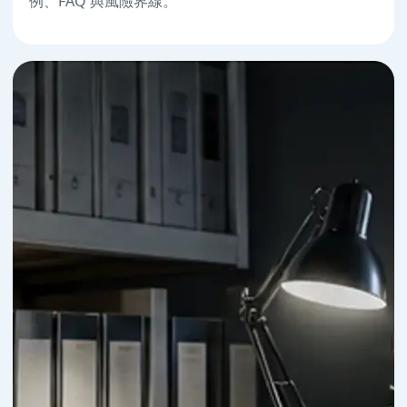
例、FAQ 與風險界線。