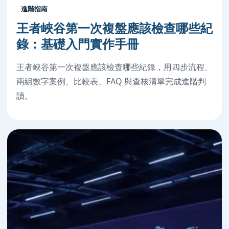
進階指南
王者峽谷第一次複盤應該檢查哪些紀
錄：基礎入門實作手冊
王者峽谷第一次複盤應該檢查哪些紀錄，用四步流程、
兩組數字案例、比較表、FAQ 與查核清單完成進階判
讀。