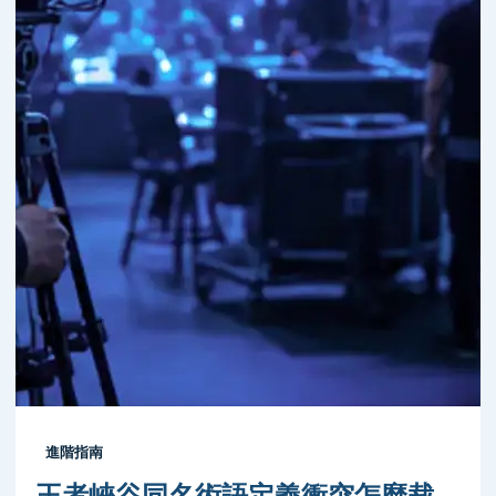
進階指南
王者峽谷同名術語定義衝突怎麼裁