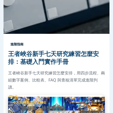
進階指南
王者峽谷新手七天研究練習怎麼安
排：基礎入門實作手冊
王者峽谷新手七天研究練習怎麼安排，用四步流程、兩
組數字案例、比較表、FAQ 與查核清單完成進階判
讀。
贊助
今天的轉盤還沒人轉走
天天轉好運，轉盤等你抽