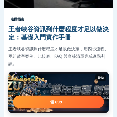
進階指南
王者峽谷資訊到什麼程度才足以做決
定：基礎入門實作手冊
王者峽谷資訊到什麼程度才足以做決定，用四步流程、
兩組數字案例、比較表、FAQ 與查核清單完成進階判
讀。
贊助
第一筆就多三成本金
首存 2000 直接送 699
新會員限定加碼，碼量只要彩金五倍，領完就能玩。
領 699 →