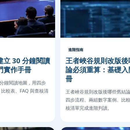
進階指南
立 30 分鐘閱讀
王者峽谷規則改版後
門實作手冊
論必須重算：基礎入
冊
0 分鐘閱讀地圖，用四步
比較表、FAQ 與查核清
王者峽谷規則改版後哪些舊結
四步流程、兩組數字案例、比較表
核清單完成進階判讀。