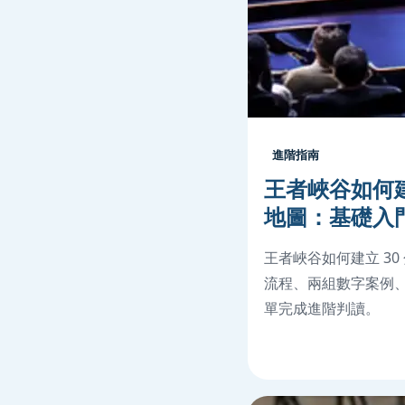
進階指南
王者峽谷如何建
地圖：基礎入
王者峽谷如何建立 3
流程、兩組數字案例、
單完成進階判讀。