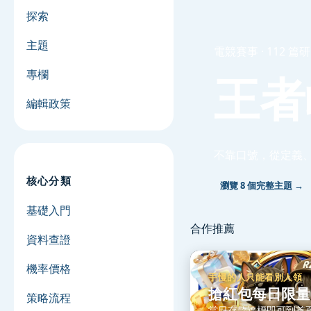
探索
主題
電競賽事 · 112 篇
王者
專欄
編輯政策
不靠口號，從定義
核心分類
瀏覽 8 個完整主題 →
基礎入門
合作推薦
資料查證
機率價格
手慢的人只能看別人領
搶紅包每日限量
策略流程
當日存款達標即可到首