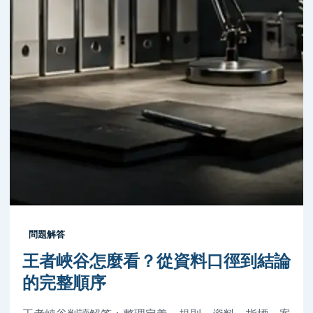
問題解答
王者峽谷怎麼看？從資料口徑到結論
的完整順序