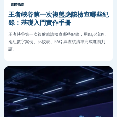
進階指南
王者峽谷第一次複盤應該檢查哪些紀
錄：基礎入門實作手冊
王者峽谷第一次複盤應該檢查哪些紀錄，用四步流程、
兩組數字案例、比較表、FAQ 與查核清單完成進階判
讀。