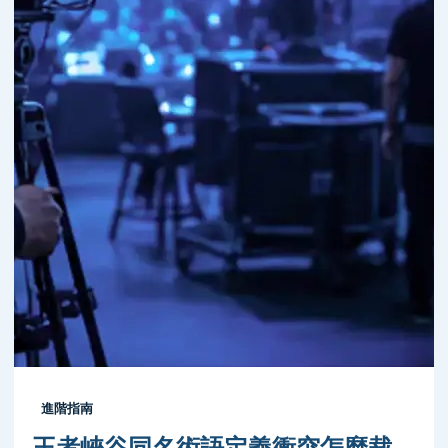
進階指南
王者峽谷同名術語定義衝突怎麼裁