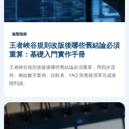
進階指南
王者峽谷規則改版後哪些舊結論必須
重算：基礎入門實作手冊
王者峽谷規則改版後哪些舊結論必須重算，用四步流
程、兩組數字案例、比較表、FAQ 與查核清單完成進
階判讀。