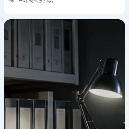
例、FAQ 與風險界線。