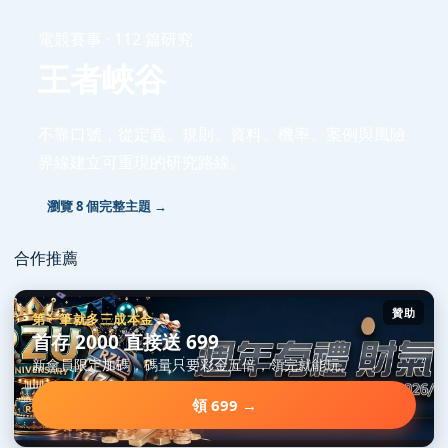
電競賽事 · 112 篇研究
王者峽谷
不靠口號，從定義、規則、資料、機率、案例與風險
界線建立可重現的研究路線。
瀏覽 8 個完整主題 →
合作推薦
贊助
第一筆就多三成本金
首存 2000 直接送 699
新會員限定加碼，碼量只要彩金五倍，領完就能玩。
領 699 →