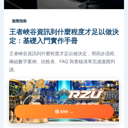
進階指南
王者峽谷資訊到什麼程度才足以做決
定：基礎入門實作手冊
王者峽谷資訊到什麼程度才足以做決定，用四步流程、
兩組數字案例、比較表、FAQ 與查核清單完成進階判
讀。
贊助
第一筆就多三成本金
首存 2000 直接送 699
新會員限定加碼，碼量只要彩金五倍，領完就能玩。
領 699 →