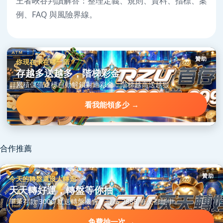
王者峽谷判讀解答：整理定義、規則、資料、指標、案
例、FAQ 與風險界線。
贊助
你現在卡在哪一階？
存越多送越多，階梯彩金
累積儲值達標自動解鎖對應彩金，階梯越高送越狠。
看我能領多少 →
合作推薦
贊助
今天的轉盤還沒人轉走
天天轉好運，轉盤等你抽
單筆存款 3000 就送轉盤機會，最高 2888 每天都能中。
免費抽一次 →