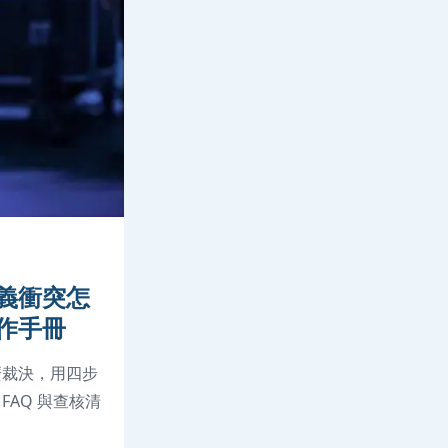
義衝突怎
作手冊
麼裁決，用四步
AQ 與查核清