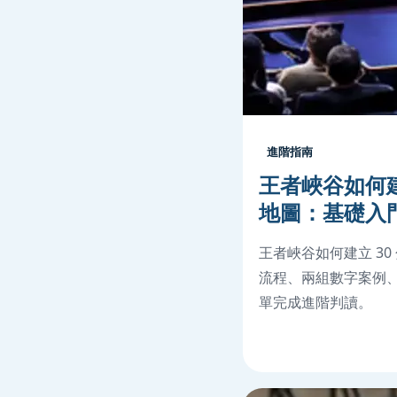
進階指南
王者峽谷如何建
地圖：基礎入
王者峽谷如何建立 3
流程、兩組數字案例、
單完成進階判讀。