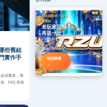
贊助
很久沒回來？這包
是你的
老玩家回歸
再送一次
回鍋會員專屬彩
金，優惠頁面一鍵
哪些舊結
領取不用問客服。
門實作手
領回歸禮
→
論必須重算，用
、FAQ 與查