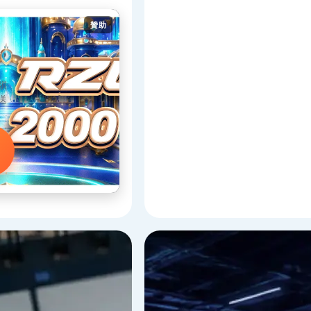
贊助
，
鎖
送