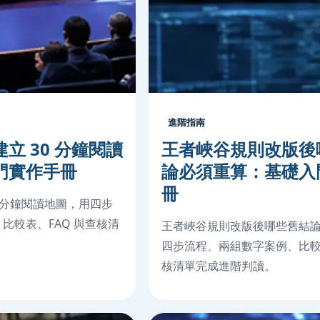
進階指南
立 30 分鐘閱讀
王者峽谷規則改版後
門實作手冊
論必須重算：基礎入
冊
0 分鐘閱讀地圖，用四步
比較表、FAQ 與查核清
王者峽谷規則改版後哪些舊結
四步流程、兩組數字案例、比較表
核清單完成進階判讀。