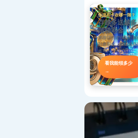
你現在卡在哪一階？
存越多送越多
階梯彩金
累積儲值達標自動解
對應彩金，階梯越高
越狠。
看我能領多少
→