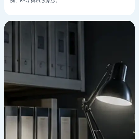
例、FAQ 與風險界線。