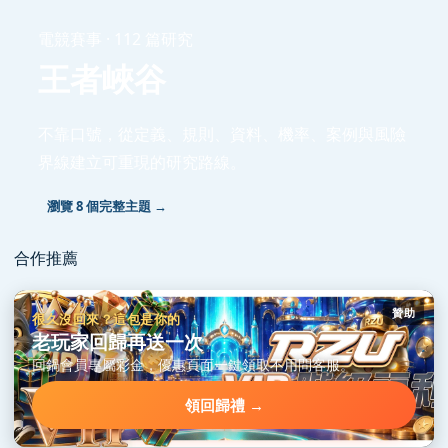
電競賽事 · 112 篇研究
王者峽谷
不靠口號，從定義、規則、資料、機率、案例與風險
界線建立可重現的研究路線。
瀏覽 8 個完整主題 →
合作推薦
贊助
很久沒回來？這包是你的
老玩家回歸再送一次
回鍋會員專屬彩金，優惠頁面一鍵領取不用問客服。
領回歸禮 →