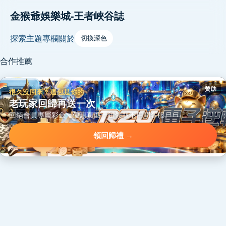
金猴爺娛樂城-王者峽谷誌
探索
主題
專欄
關於
切換深色
合作推薦
贊助
很久沒回來？這包是你的
老玩家回歸再送一次
回鍋會員專屬彩金，優惠頁面一鍵領取不用問客服。
領回歸禮 →