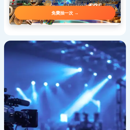
單筆存款 3000 就送轉盤機會，最高 2888 每天都能中。
免費抽一次 →