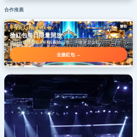
合作推薦
贊助
手慢的人只能看別人領
搶紅包每日限量開放
當日存款達標即可到首頁搶紅包，手速決定金額。
去搶紅包 →