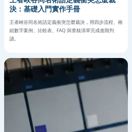
決：基礎入門實作手冊
王者峽谷同名術語定義衝突怎麼裁決，用四步流程、兩
組數字案例、比較表、FAQ 與查核清單完成進階判
讀。