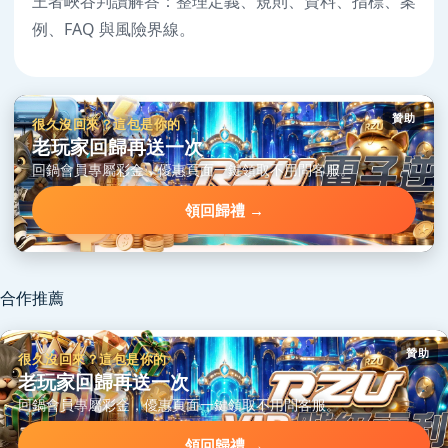
王者峽谷判讀解答：整理定義、規則、資料、指標、案
例、FAQ 與風險界線。
贊助
很久沒回來？這包是你的
老玩家回歸再送一次
回鍋會員專屬彩金，優惠頁面一鍵領取不用問客服。
領回歸禮 →
合作推薦
贊助
很久沒回來？這包是你的
老玩家回歸再送一次
回鍋會員專屬彩金，優惠頁面一鍵領取不用問客服。
領回歸禮 →