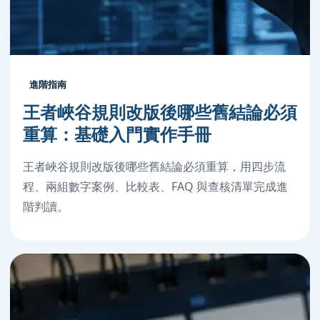
進階指南
王者峽谷規則改版後哪些舊結論必須
重算：基礎入門實作手冊
王者峽谷規則改版後哪些舊結論必須重算，用四步流
程、兩組數字案例、比較表、FAQ 與查核清單完成進
階判讀。