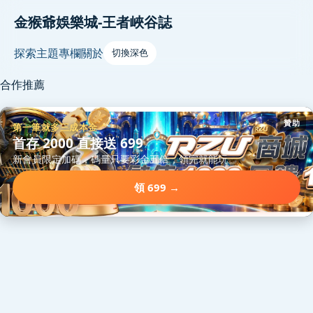
金猴爺娛樂城-王者峽谷誌
探索
主題
專欄
關於
切換深色
合作推薦
贊助
第一筆就多三成本金
首存 2000 直接送 699
新會員限定加碼，碼量只要彩金五倍，領完就能玩。
領 699 →