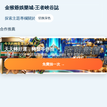
金猴爺娛樂城-王者峽谷誌
探索
主題
專欄
關於
切換深色
合作推薦
贊助
今天的轉盤還沒人轉走
天天轉好運，轉盤等你抽
單筆存款 3000 就送轉盤機會，最高 2888 每天都能中。
免費抽一次 →