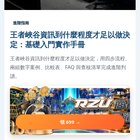
進階指南
王者峽谷資訊到什麼程度才足以做決
定：基礎入門實作手冊
王者峽谷資訊到什麼程度才足以做決定，用四步流程、
兩組數字案例、比較表、FAQ 與查核清單完成進階判
讀。
贊助
第一筆就多三成本金
首存 2000 直接送 699
新會員限定加碼，碼量只要彩金五倍，領完就能玩。
領 699 →