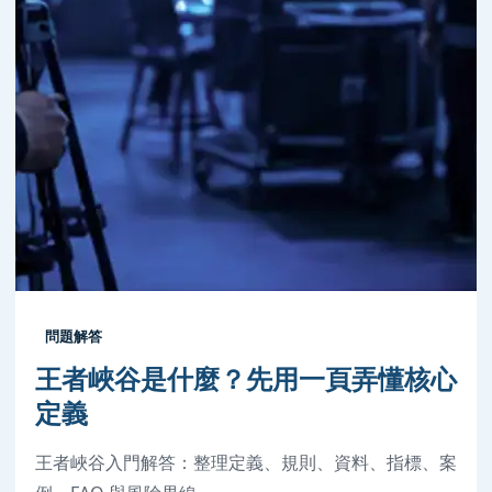
問題解答
王者峽谷是什麼？先用一頁弄懂核心
定義
王者峽谷入門解答：整理定義、規則、資料、指標、案