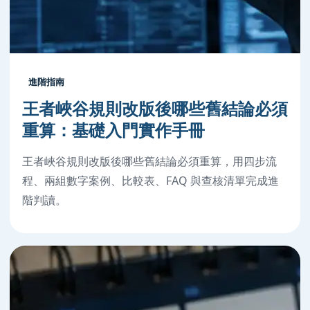
進階指南
王者峽谷規則改版後哪些舊結論必須
重算：基礎入門實作手冊
王者峽谷規則改版後哪些舊結論必須重算，用四步流
程、兩組數字案例、比較表、FAQ 與查核清單完成進
階判讀。