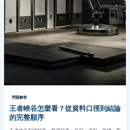
問題解答
王者峽谷怎麼看？從資料口徑到結論
的完整順序