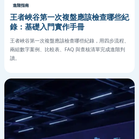
進階指南
王者峽谷第一次複盤應該檢查哪些紀
錄：基礎入門實作手冊
王者峽谷第一次複盤應該檢查哪些紀錄，用四步流程、
兩組數字案例、比較表、FAQ 與查核清單完成進階判
讀。