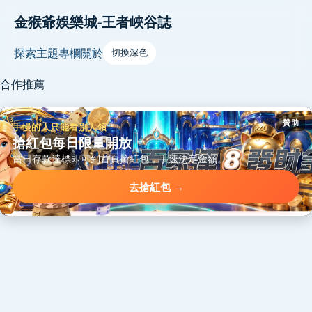
金猴爺娛樂城-王者峽谷誌
探索
主題
專欄
關於
切換深色
合作推薦
贊助
手慢的人只能看別人領
搶紅包每日限量開放
當日存款達標即可到首頁搶紅包，手速決定金額。
去搶紅包 →