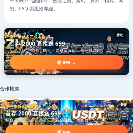
王者峽谷判讀解答：整理定義、規則、資料、指標、案
例、FAQ 與風險界線。
贊助
第一筆就多三成本金
首存 2000 直接送 699
新會員限定加碼，碼量只要彩金五倍，領完就能玩。
領 699 →
合作推薦
贊助
第一筆就多三成本金
首存 2000 直接送 699
新會員限定加碼，碼量只要彩金五倍，領完就能玩。
領 699 →