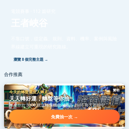
電競賽事 · 112 篇研究
王者峽谷
不靠口號，從定義、規則、資料、機率、案例與風險
界線建立可重現的研究路線。
瀏覽 8 個完整主題 →
合作推薦
贊助
今天的轉盤還沒人轉走
天天轉好運，轉盤等你抽
單筆存款 3000 就送轉盤機會，最高 2888 每天都能中。
免費抽一次 →