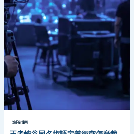
進階指南
王者峽谷同名術語定義衝突怎麼裁