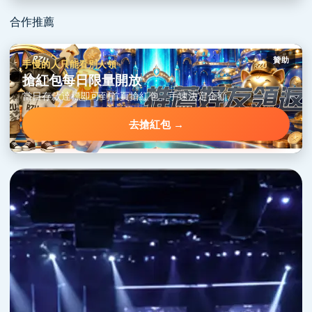
合作推薦
贊助
手慢的人只能看別人領
搶紅包每日限量開放
當日存款達標即可到首頁搶紅包，手速決定金額。
去搶紅包 →