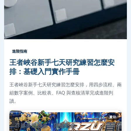
進階指南
王者峽谷新手七天研究練習怎麼安
排：基礎入門實作手冊
王者峽谷新手七天研究練習怎麼安排，用四步流程、兩
組數字案例、比較表、FAQ 與查核清單完成進階判
讀。
贊助
你現在卡在哪一階？
存越多送越多，階梯彩金