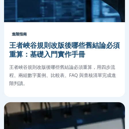
進階指南
王者峽谷規則改版後哪些舊結論必須
重算：基礎入門實作手冊
王者峽谷規則改版後哪些舊結論必須重算，用四步流
程、兩組數字案例、比較表、FAQ 與查核清單完成進
階判讀。