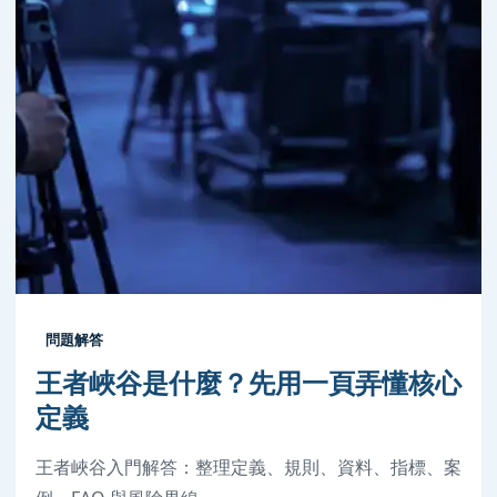
問題解答
王者峽谷是什麼？先用一頁弄懂核心
定義
王者峽谷入門解答：整理定義、規則、資料、指標、案