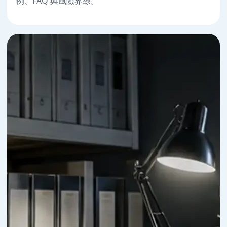
例、FAQ 與風險界線。