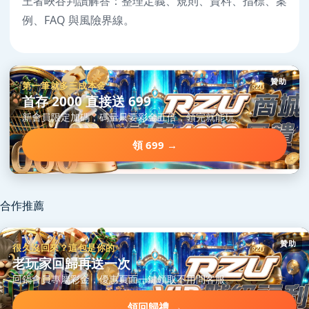
王者峽谷判讀解答：整理定義、規則、資料、指標、案
例、FAQ 與風險界線。
贊助
第一筆就多三成本金
首存 2000 直接送 699
新會員限定加碼，碼量只要彩金五倍，領完就能玩。
領 699 →
合作推薦
贊助
很久沒回來？這包是你的
老玩家回歸再送一次
回鍋會員專屬彩金，優惠頁面一鍵領取不用問客服。
領回歸禮 →