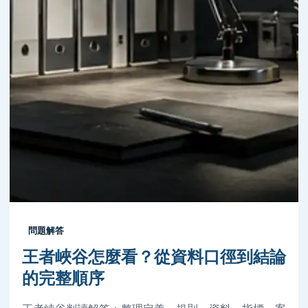
問題解答
王者峽谷怎麼看？從資料口徑到結論
的完整順序