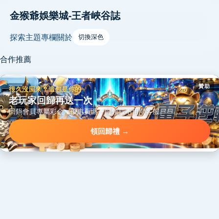
金猴爺娛樂城-王者峽谷誌
探索
主題
專欄
關於
切換深色
合作推薦
贊助
很久沒回來？這包是你的
老玩家回歸再送一次
回鍋會員專屬彩金，優惠頁面一鍵領取不用問客服。
領回歸禮 →