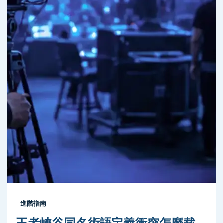
進階指南
王者峽谷同名術語定義衝突怎麼裁