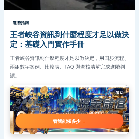
進階指南
王者峽谷資訊到什麼程度才足以做決
定：基礎入門實作手冊
王者峽谷資訊到什麼程度才足以做決定，用四步流程、
兩組數字案例、比較表、FAQ 與查核清單完成進階判
讀。
贊助
你現在卡在哪一階？
存越多送越多，階梯彩金
累積儲值達標自動解鎖對應彩金，階梯越高送越狠。
看我能領多少 →