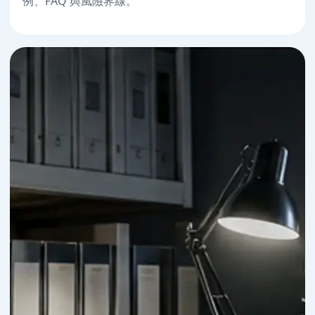
例、FAQ 與風險界線。