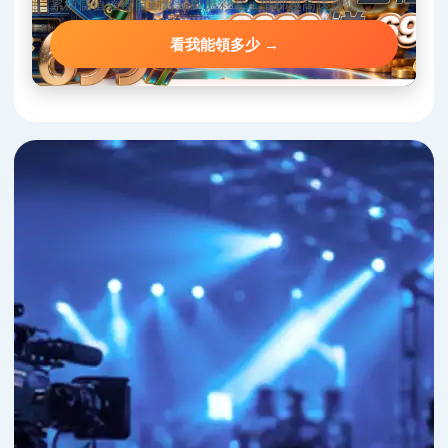
累積儲值達標自動解鎖對應彩金，階梯越高送越狠。
看我能領多少 →