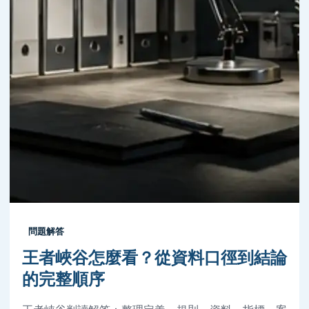
問題解答
王者峽谷怎麼看？從資料口徑到結論
的完整順序