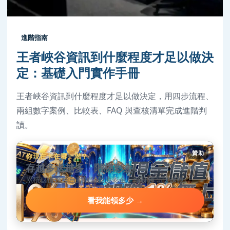
進階指南
王者峽谷資訊到什麼程度才足以做決
定：基礎入門實作手冊
王者峽谷資訊到什麼程度才足以做決定，用四步流程、
兩組數字案例、比較表、FAQ 與查核清單完成進階判
讀。
贊助
你現在卡在哪一階？
存越多送越多，階梯彩金
累積儲值達標自動解鎖對應彩金，階梯越高送越狠。
看我能領多少 →