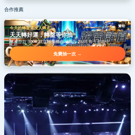
合作推薦
贊助
今天的轉盤還沒人轉走
天天轉好運，轉盤等你抽
單筆存款 3000 就送轉盤機會，最高 2888 每天都能中。
免費抽一次 →