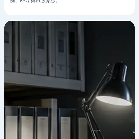
例、FAQ 與風險界線。