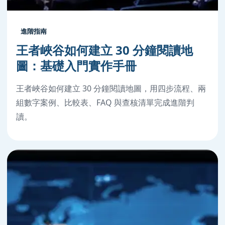
進階指南
王者峽谷如何建立 30 分鐘閱讀地
圖：基礎入門實作手冊
王者峽谷如何建立 30 分鐘閱讀地圖，用四步流程、兩
組數字案例、比較表、FAQ 與查核清單完成進階判
讀。