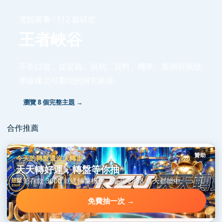
電競賽事 · 112 篇研究
王者峽谷
不靠口號，從定義、規則、資料、機率、案例與風險
界線建立可重現的研究路線。
瀏覽 8 個完整主題 →
合作推薦
贊助
今天的轉盤還沒人轉走
天天轉好運，轉盤等你抽
單筆存款 3000 就送轉盤機會，最高 2888 每天都能中。
免費抽一次 →