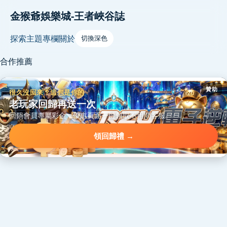
金猴爺娛樂城-王者峽谷誌
探索
主題
專欄
關於
切換深色
合作推薦
贊助
很久沒回來？這包是你的
老玩家回歸再送一次
回鍋會員專屬彩金，優惠頁面一鍵領取不用問客服。
領回歸禮 →