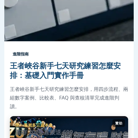
進階指南
王者峽谷新手七天研究練習怎麼安
排：基礎入門實作手冊
王者峽谷新手七天研究練習怎麼安排，用四步流程、兩
組數字案例、比較表、FAQ 與查核清單完成進階判
讀。
贊助
第一筆就多三成本金
首存 2000 直接送 699