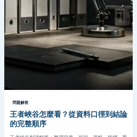
問題解答
王者峽谷怎麼看？從資料口徑到結論
的完整順序