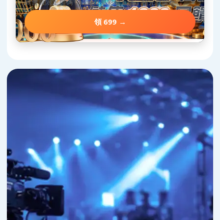
新會員限定加碼，碼量只要彩金五倍，領完就能玩。
領 699 →