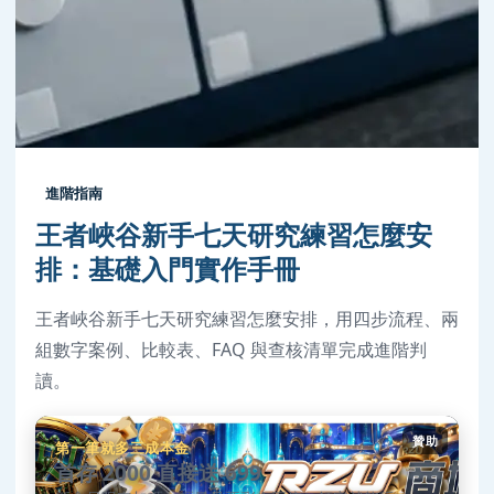
進階指南
王者峽谷新手七天研究練習怎麼安
排：基礎入門實作手冊
王者峽谷新手七天研究練習怎麼安排，用四步流程、兩
組數字案例、比較表、FAQ 與查核清單完成進階判
讀。
贊助
第一筆就多三成本金
首存 2000 直接送 699