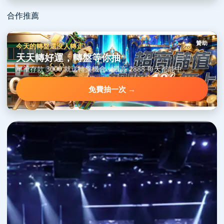
合作推薦
贊助
今天的轉盤還沒人轉走
天天轉好運，轉盤等你抽
單筆存款 3000 就送轉盤機會，最高 2888 每天都能中。
免費抽一次 →