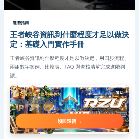
進階指南
王者峽谷資訊到什麼程度才足以做決
定：基礎入門實作手冊
王者峽谷資訊到什麼程度才足以做決定，用四步流程、
兩組數字案例、比較表、FAQ 與查核清單完成進階判
讀。
贊助
很久沒回來？這包是你的
老玩家回歸再送一次
回鍋會員專屬彩金，優惠頁面一鍵領取不用問客服。
領回歸禮 →