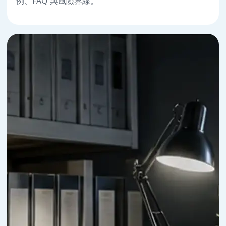
例、FAQ 與風險界線。