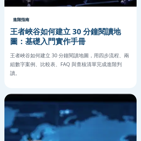
進階指南
王者峽谷如何建立 30 分鐘閱讀地
圖：基礎入門實作手冊
王者峽谷如何建立 30 分鐘閱讀地圖，用四步流程、兩
組數字案例、比較表、FAQ 與查核清單完成進階判
讀。