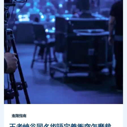
進階指南
王者峽谷同名術語定義衝突怎麼裁