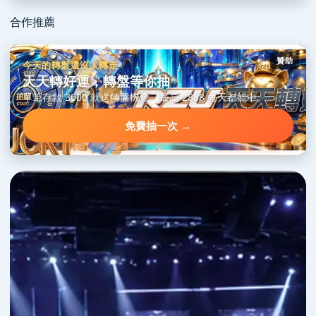
合作推薦
贊助
今天的轉盤還沒人轉走
天天轉好運，轉盤等你抽
單筆存款 3000 就送轉盤機會，最高 2888 每天都能中。
免費抽一次 →