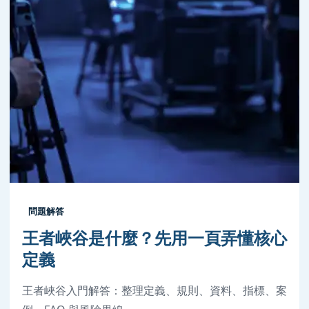
問題解答
王者峽谷是什麼？先用一頁弄懂核心
定義
王者峽谷入門解答：整理定義、規則、資料、指標、案