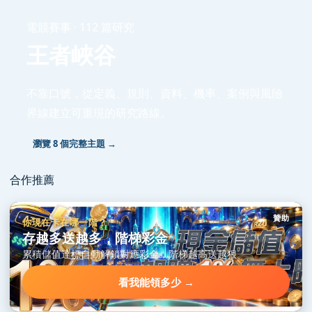
電競賽事 · 112 篇研究
王者峽谷
不靠口號，從定義、規則、資料、機率、案例與風險
界線建立可重現的研究路線。
瀏覽 8 個完整主題 →
合作推薦
贊助
你現在卡在哪一階？
存越多送越多，階梯彩金
累積儲值達標自動解鎖對應彩金，階梯越高送越狠。
看我能領多少 →