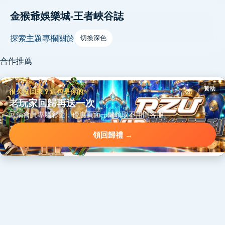
金猴爺娛樂城-王者峽谷誌
探索
主題
專欄
關於
切換深色
合作推薦
贊助
很久沒回來？這包是你的
老玩家回歸再送一次
回鍋會員專屬彩金，優惠頁面一鍵領取不用問客服。
領回歸禮 →