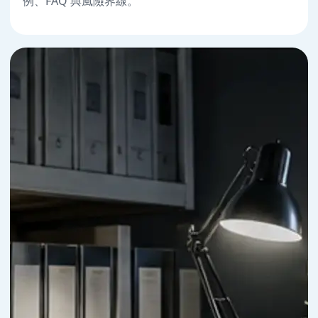
例、FAQ 與風險界線。