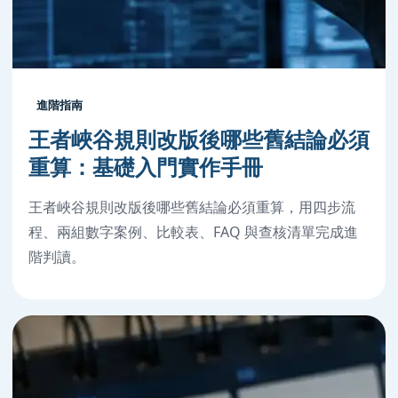
進階指南
王者峽谷規則改版後哪些舊結論必須
重算：基礎入門實作手冊
王者峽谷規則改版後哪些舊結論必須重算，用四步流
程、兩組數字案例、比較表、FAQ 與查核清單完成進
階判讀。