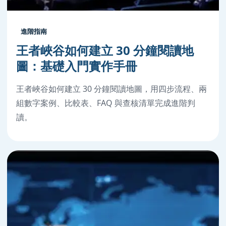
進階指南
王者峽谷如何建立 30 分鐘閱讀地
圖：基礎入門實作手冊
王者峽谷如何建立 30 分鐘閱讀地圖，用四步流程、兩
組數字案例、比較表、FAQ 與查核清單完成進階判
讀。