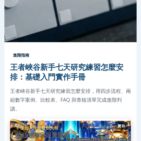
進階指南
王者峽谷新手七天研究練習怎麼安
排：基礎入門實作手冊
王者峽谷新手七天研究練習怎麼安排，用四步流程、兩
組數字案例、比較表、FAQ 與查核清單完成進階判
讀。
贊助
手慢的人只能看別人領
搶紅包每日限量開放