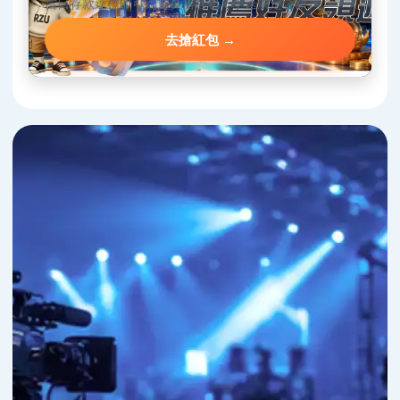
當日存款達標即可到首頁搶紅包，手速決定金額。
去搶紅包 →