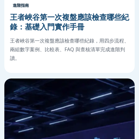
進階指南
王者峽谷第一次複盤應該檢查哪些紀
錄：基礎入門實作手冊
王者峽谷第一次複盤應該檢查哪些紀錄，用四步流程、
兩組數字案例、比較表、FAQ 與查核清單完成進階判
讀。