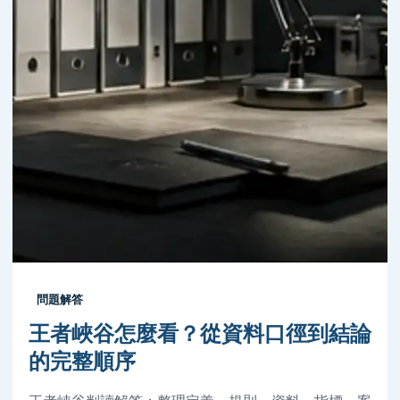
問題解答
王者峽谷怎麼看？從資料口徑到結論
的完整順序