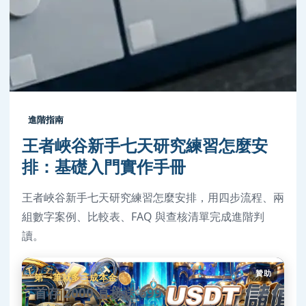
進階指南
王者峽谷新手七天研究練習怎麼安
排：基礎入門實作手冊
王者峽谷新手七天研究練習怎麼安排，用四步流程、兩
組數字案例、比較表、FAQ 與查核清單完成進階判
讀。
贊助
第一筆就多三成本金
首存 2000 直接送 699