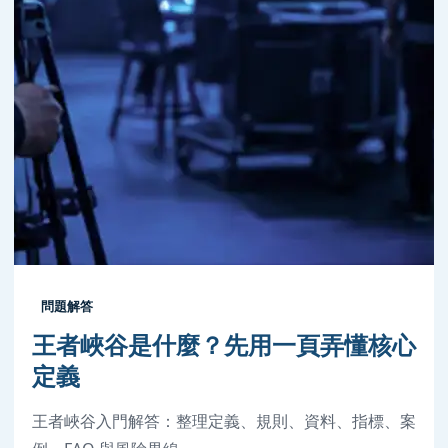
問題解答
王者峽谷是什麼？先用一頁弄懂核心
定義
王者峽谷入門解答：整理定義、規則、資料、指標、案