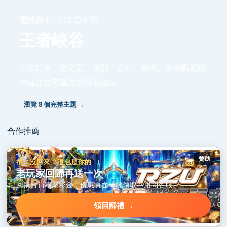
電競賽事 · 112 篇研究
王者峽谷
不靠口號，從定義、規則、資料、機率、案例與風險
界線建立可重現的研究路線。
瀏覽 8 個完整主題 →
合作推薦
贊助
很久沒回來？這包是你的
老玩家回歸再送一次
回鍋會員專屬彩金，優惠頁面一鍵領取不用問客服。
領回歸禮 →