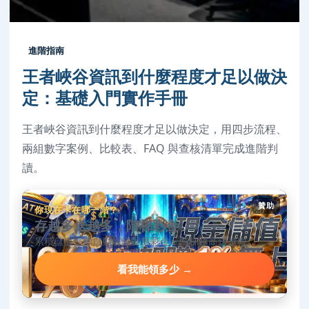
進階指南
王者峽谷資訊到什麼程度才足以做決
定：基礎入門實作手冊
王者峽谷資訊到什麼程度才足以做決定，用四步流程、
兩組數字案例、比較表、FAQ 與查核清單完成進階判
讀。
贊助
你現在卡在哪一階？
存越多送越多，階梯彩金
累積儲值達標自動解鎖對應彩金，階梯越高送越狠。
看我能領多少 →