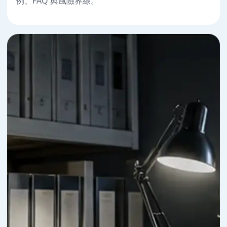
例、FAQ 與風險界線。