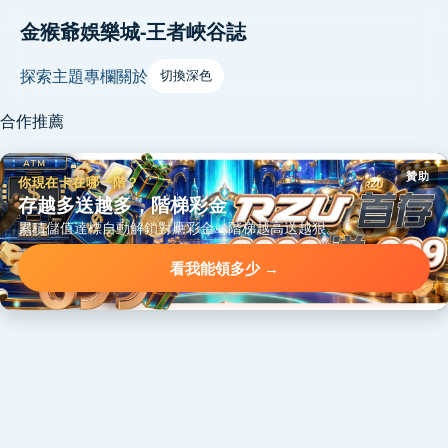
金猴爺娛樂城-王者峽谷誌
探索
主題
專欄
關於
切換深色
合作推薦
贊助
你現在卡在哪一階？
存越多送越多，階梯彩金
累積儲值達標自動解鎖對應彩金，階梯越高送越狠。
看我能領多少 →