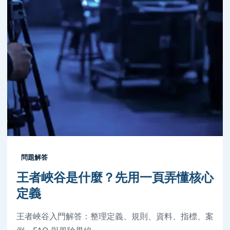
問題解答
王者峽谷是什麼？先用一頁弄懂核心
定義
王者峽谷入門解答：整理定義、規則、資料、指標、案