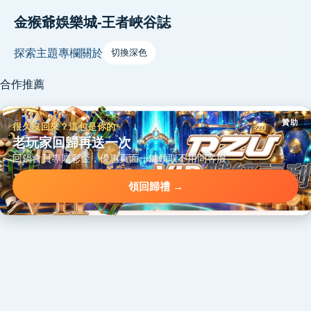
金猴爺娛樂城-王者峽谷誌
探索
主題
專欄
關於
切換深色
合作推薦
贊助
很久沒回來？這包是你的
老玩家回歸再送一次
回鍋會員專屬彩金，優惠頁面一鍵領取不用問客服。
領回歸禮 →