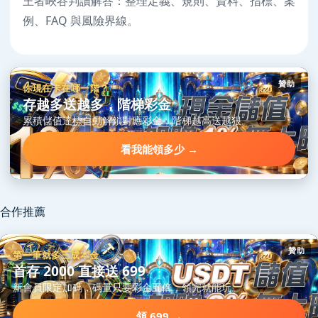
王者峽谷判讀解答：整理定義、規則、資料、指標、案
例、FAQ 與風險界線。
贊助
你現在卡在哪一階？
存越多送越多，階梯彩金
累積儲值達標自動解鎖對應彩金，階梯越高送越狠。
看我能領多少 →
合作推薦
贊助
第一筆就多三成本金
首存 2000 直接送 699
新會員限定加碼，碼量只要彩金五倍，領完就能玩。
領 699 →