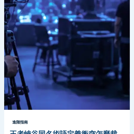
進階指南
王者峽谷同名術語定義衝突怎麼裁