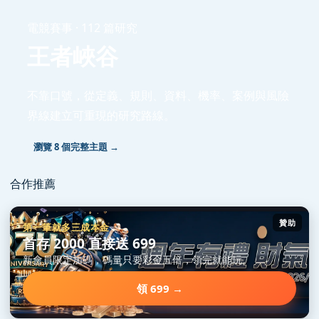
電競賽事 · 112 篇研究
王者峽谷
不靠口號，從定義、規則、資料、機率、案例與風險
界線建立可重現的研究路線。
瀏覽 8 個完整主題 →
合作推薦
贊助
第一筆就多三成本金
首存 2000 直接送 699
新會員限定加碼，碼量只要彩金五倍，領完就能玩。
領 699 →