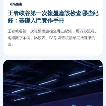
進階指南
王者峽谷第一次複盤應該檢查哪些紀
錄：基礎入門實作手冊
王者峽谷第一次複盤應該檢查哪些紀錄，用四步流程、
兩組數字案例、比較表、FAQ 與查核清單完成進階判
讀。