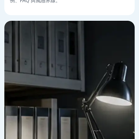
例、FAQ 與風險界線。