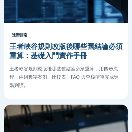
進階指南
王者峽谷規則改版後哪些舊結論必須
重算：基礎入門實作手冊
王者峽谷規則改版後哪些舊結論必須重算，用四步流
程、兩組數字案例、比較表、FAQ 與查核清單完成進
階判讀。