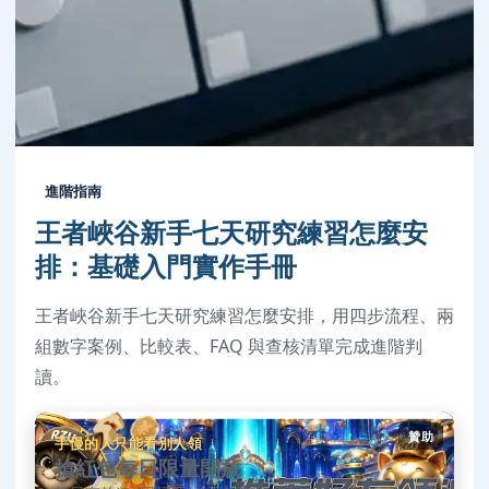
進階指南
王者峽谷新手七天研究練習怎麼安
排：基礎入門實作手冊
王者峽谷新手七天研究練習怎麼安排，用四步流程、兩
組數字案例、比較表、FAQ 與查核清單完成進階判
讀。
贊助
手慢的人只能看別人領
搶紅包每日限量開放