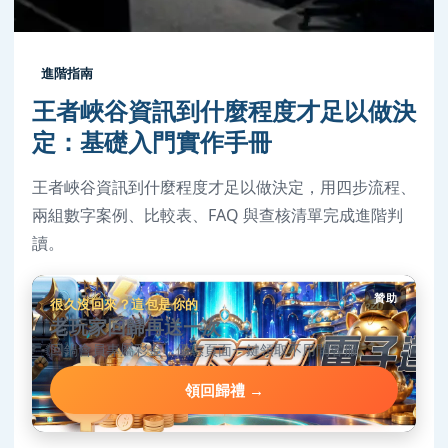
進階指南
王者峽谷資訊到什麼程度才足以做決
定：基礎入門實作手冊
王者峽谷資訊到什麼程度才足以做決定，用四步流程、
兩組數字案例、比較表、FAQ 與查核清單完成進階判
讀。
贊助
很久沒回來？這包是你的
老玩家回歸再送一次
回鍋會員專屬彩金，優惠頁面一鍵領取不用問客服。
領回歸禮 →