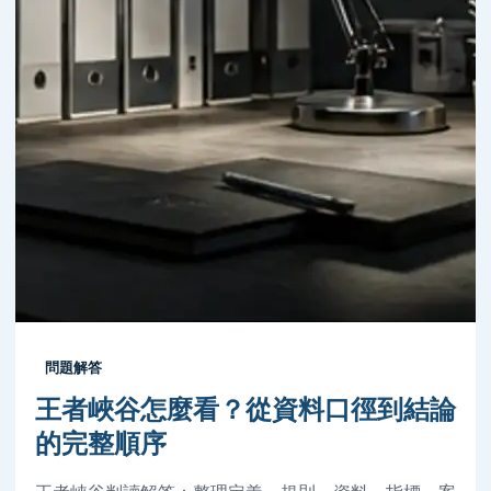
問題解答
王者峽谷怎麼看？從資料口徑到結論
的完整順序