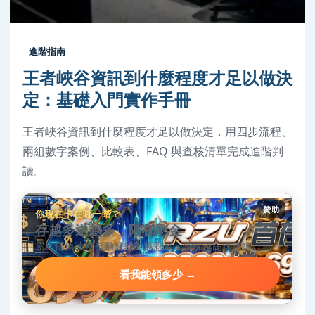
進階指南
王者峽谷資訊到什麼程度才足以做決
定：基礎入門實作手冊
王者峽谷資訊到什麼程度才足以做決定，用四步流程、
兩組數字案例、比較表、FAQ 與查核清單完成進階判
讀。
贊助
你現在卡在哪一階？
存越多送越多，階梯彩金
累積儲值達標自動解鎖對應彩金，階梯越高送越狠。
看我能領多少 →