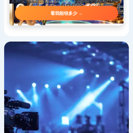
累積儲值達標自動解鎖對應彩金，階梯越高送越狠。
看我能領多少 →