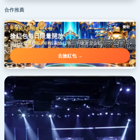
合作推薦
贊助
手慢的人只能看別人領
搶紅包每日限量開放
當日存款達標即可到首頁搶紅包，手速決定金額。
去搶紅包 →