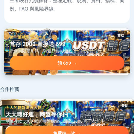
王者峽谷判讀解答：整理定義、規則、資料、指標、案
例、FAQ 與風險界線。
贊助
第一筆就多三成本金
首存 2000 直接送 699
新會員限定加碼，碼量只要彩金五倍，領完就能玩。
領 699 →
合作推薦
贊助
今天的轉盤還沒人轉走
天天轉好運，轉盤等你抽
單筆存款 3000 就送轉盤機會，最高 2888 每天都能中。
免費抽一次 →