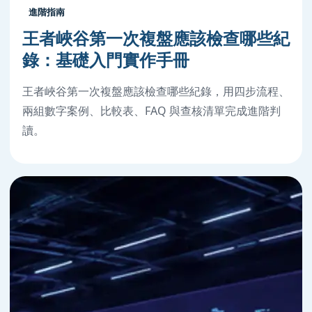
進階指南
王者峽谷第一次複盤應該檢查哪些紀
錄：基礎入門實作手冊
王者峽谷第一次複盤應該檢查哪些紀錄，用四步流程、
兩組數字案例、比較表、FAQ 與查核清單完成進階判
讀。