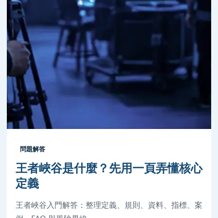
問題解答
王者峽谷是什麼？先用一頁弄懂核心
定義
王者峽谷入門解答：整理定義、規則、資料、指標、案