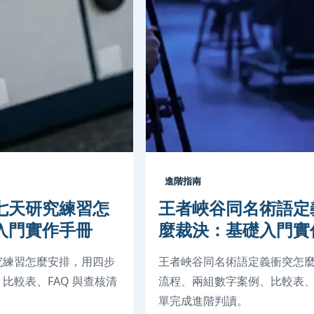
進階指南
七天研究練習怎
王者峽谷同名術語定
入門實作手冊
麼裁決：基礎入門實
究練習怎麼安排，用四步
王者峽谷同名術語定義衝突怎
比較表、FAQ 與查核清
流程、兩組數字案例、比較表、F
單完成進階判讀。