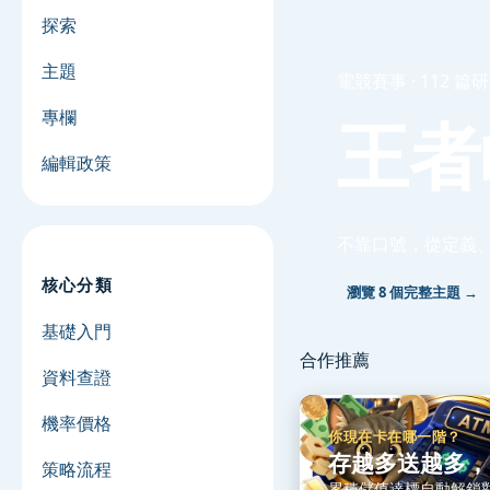
探索
主題
電競賽事 · 112 篇
王者
專欄
編輯政策
不靠口號，從定義
核心分類
瀏覽 8 個完整主題 →
基礎入門
合作推薦
資料查證
機率價格
你現在卡在哪一階？
存越多送越多，
策略流程
累積儲值達標自動解鎖