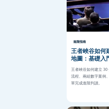
進階指南
王者峽谷如何建
地圖：基礎入
王者峽谷如何建立 3
流程、兩組數字案例、
單完成進階判讀。