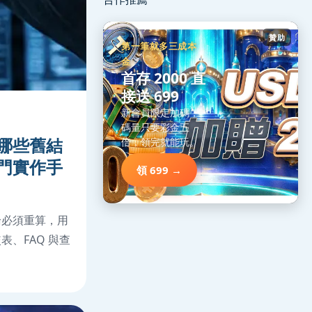
贊助
第一筆就多三成本
金
首存 2000 直
接送 699
新會員限定加碼，
碼量只要彩金五
哪些舊結
倍，領完就能玩。
門實作手
領 699 →
論必須重算，用
、FAQ 與查