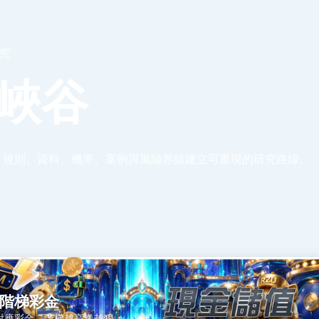
研究
峽谷
、規則、資料、機率、案例與風險界線建立可重現的研究路線。
階梯彩金
對應彩金，階梯越高送越狠。