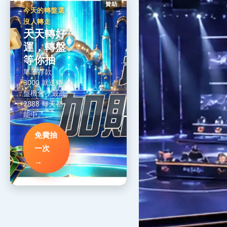
贊助
今天的轉盤還
沒人轉走
天天轉好
運，轉盤
等你抽
單筆存款
3000 就送轉
盤機會，最高
2888 每天都
能中。
免費抽
一次
→