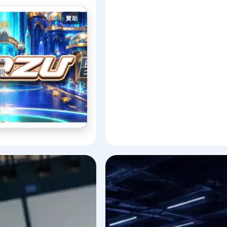
贊助
你的
送
優
問