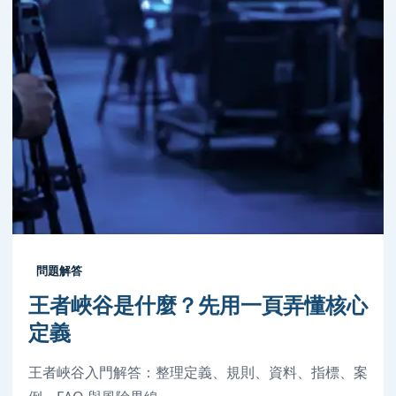
問題解答
王者峽谷是什麼？先用一頁弄懂核心
定義
王者峽谷入門解答：整理定義、規則、資料、指標、案