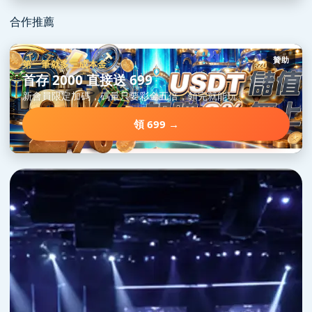
合作推薦
贊助
第一筆就多三成本金
首存 2000 直接送 699
新會員限定加碼，碼量只要彩金五倍，領完就能玩。
領 699 →