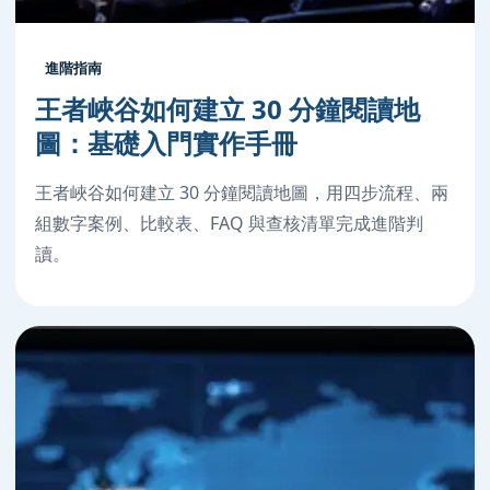
進階指南
王者峽谷如何建立 30 分鐘閱讀地
圖：基礎入門實作手冊
王者峽谷如何建立 30 分鐘閱讀地圖，用四步流程、兩
組數字案例、比較表、FAQ 與查核清單完成進階判
讀。