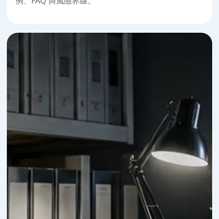
例、FAQ 與風險界線。